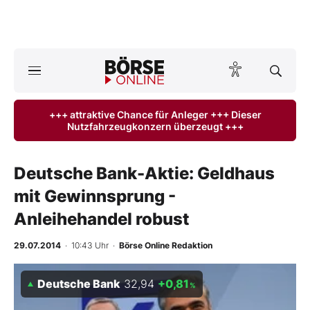
A
ktuelle Ausgabe BÖRSE ONLINE lesen
Börse
+++ attraktive Chance für Anleger +++ Dieser
Nutzfahrzeugkonzern überzeugt +++
News
Anlageprodukte
Deutsche Bank-Aktie: Geldhaus
mit Gewinnsprung -
Finanz-Check
Anleihehandel robust
Abo & Shop
29.07.2014
· 10:43 Uhr
·
Börse Online Redaktion
BO-Musterdepots
Deutsche Bank
32,94
+0,81
%
Experten