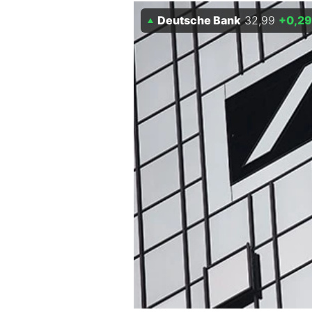
Experten
Deutsche Bank
32,99
+0,29
Mein B:O
Mein Konto
Folgen Sie uns
Kontakt