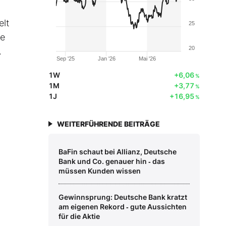
elt
25
he
20
.
Sep '25
Jan '26
Mai '26
1W
+6,06
%
1M
+3,77
%
1J
+16,95
%
WEITERFÜHRENDE BEITRÄGE
BaFin schaut bei Allianz, Deutsche
Bank und Co. genauer hin ‑ das
müssen Kunden wissen
Gewinnsprung: Deutsche Bank kratzt
am eigenen Rekord ‑ gute Aussichten
für die Aktie