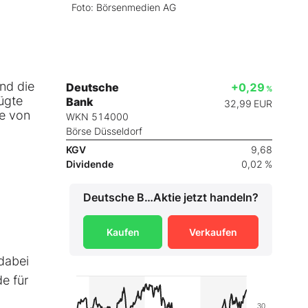
Foto: Börsenmedien AG
und die
Deutsche
+0,29
%
fügte
Bank
32,99
EUR
te von
WKN 514000
Börse Düsseldorf
KGV
9,68
Dividende
0,02 %
Deutsche Bank
Aktie jetzt handeln?
Kaufen
Verkaufen
 dabei
e für
30