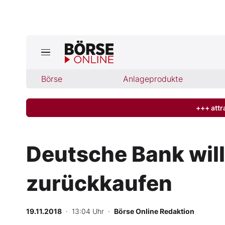
Jetzt a
ktuelle Ausgabe BÖRSE ONLINE lese
Börse
Börse
Anlageprodukte
News
+++ attr
Anlageprodukte
Deutsche Bank will 
Finanz-Check
zurückkaufen
Abo & Shop
BO-Musterdepots
19.11.2018
· 13:04 Uhr
·
Börse Online Redaktion