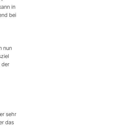
kann in
end bei
n nun
ziel
 der
er sehr
er das