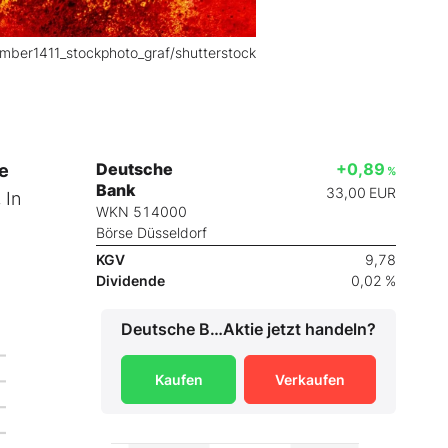
mber1411_stockphoto_graf/shutterstock
Deutsche
+0,89
he
%
Bank
33,00
EUR
.
In
WKN 514000
Börse Düsseldorf
KGV
9,78
Dividende
0,02 %
Deutsche Bank
Aktie jetzt handeln?
Kaufen
Verkaufen