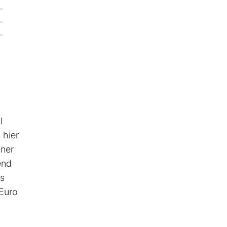
l
 hier
iner
end
as
Euro