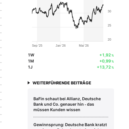
30
25
20
Sep '25
Jan '26
Mai '26
1W
+1,92
%
1M
+0,99
%
1J
+13,72
%
WEITERFÜHRENDE BEITRÄGE
BaFin schaut bei Allianz, Deutsche
Bank und Co. genauer hin ‑ das
müssen Kunden wissen
Gewinnsprung: Deutsche Bank kratzt