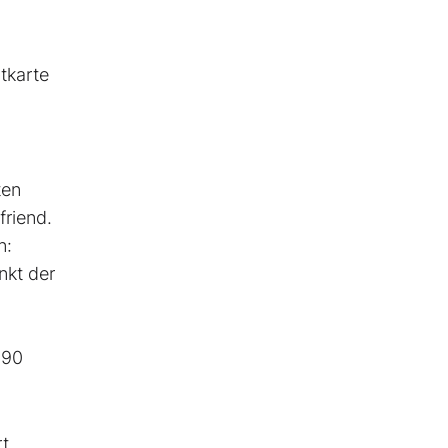
tkarte
ten
friend.
n:
nkt der
,90
rt