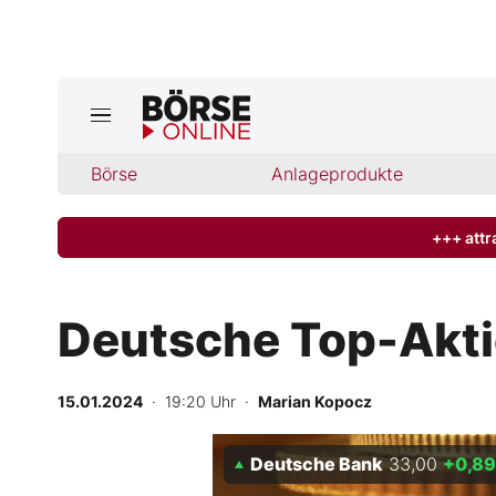
Börse
Börse
Anlageprodukte
News
Anlageprodukte
+++ attr
Finanz-Check
Deutsche Top-Akti
Abo & Shop
15.01.2024
· 19:20 Uhr
·
Marian Kopocz
BO-Musterdepots
Deutsche Bank
33,00
+0,89
Experten