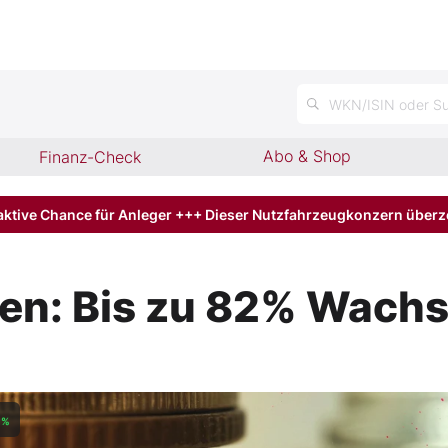
WKN/ISIN oder Su
Abo & Shop
Finanz-Check
aktive Chance für Anleger +++ Dieser Nutzfahrzeugkonzern über
en: Bis zu 82% Wachs
%