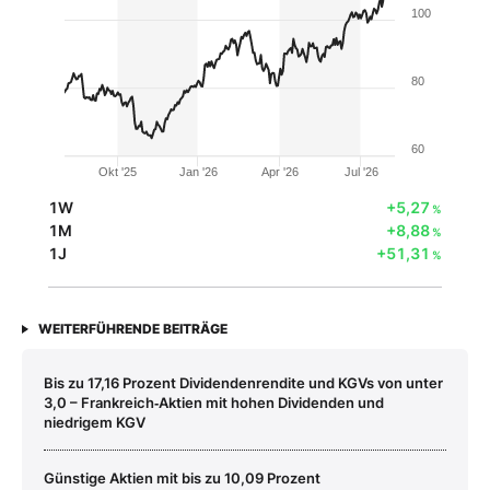
100
80
60
Okt '25
Jan '26
Apr '26
Jul '26
1W
+5,27
%
1M
+8,88
%
1J
+51,31
%
WEITERFÜHRENDE BEITRÄGE
Bis zu 17,16 Prozent Dividendenrendite und KGVs von unter
3,0 – Frankreich‑Aktien mit hohen Dividenden und
niedrigem KGV
Günstige Aktien mit bis zu 10,09 Prozent