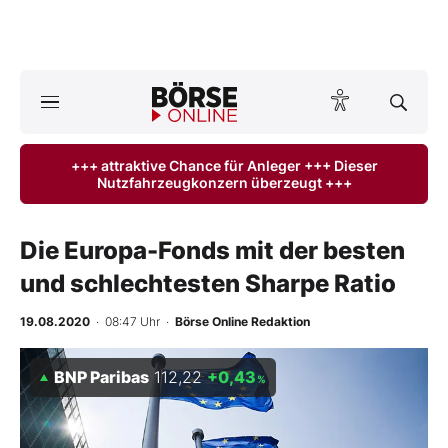
A
ktuelle Ausgabe BÖRSE ONLINE lesen
Börse
+++ attraktive Chance für Anleger +++ Dieser
Nutzfahrzeugkonzern überzeugt +++
News
Anlageprodukte
Die Europa-Fonds mit der besten
und schlechtesten Sharpe Ratio
Finanz-Check
19.08.2020
· 08:47 Uhr
·
Börse Online Redaktion
Abo & Shop
BNP Paribas
112,22
+0,43
%
BO-Musterdepots
Experten