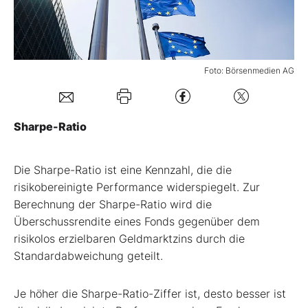
Mein B:O
Foto: Börsenmedien AG
Mein Konto
Folgen Sie uns
Sharpe-Ratio
Kontakt
Die Sharpe-Ratio ist eine Kennzahl, die die
risikobereinigte Performance widerspiegelt. Zur
Berechnung der Sharpe-Ratio wird die
Überschussrendite eines Fonds gegenüber dem
risikolos erzielbaren Geldmarktzins durch die
Standardabweichung geteilt.
Je höher die Sharpe-Ratio-Ziffer ist, desto besser ist