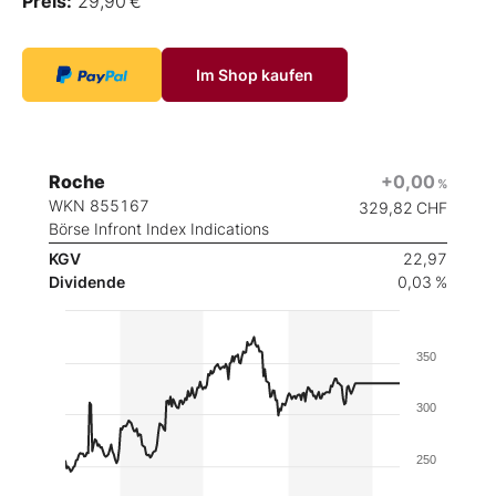
Preis:
29,90 €
Im Shop kaufen
Roche
+0,00
%
WKN 855167
329,82
CHF
Börse Infront Index Indications
KGV
22,97
Dividende
0,03 %
350
300
250