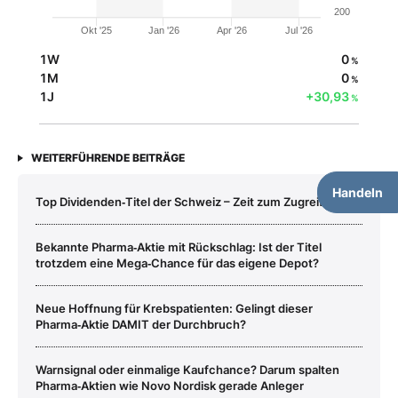
200
Okt '25
Jan '26
Apr '26
Jul '26
1W
0
%
1M
0
%
1J
+30,93
%
WEITERFÜHRENDE BEITRÄGE
Handeln
Top Dividenden‑Titel der Schweiz – Zeit zum Zugreifen!
Bekannte Pharma‑Aktie mit Rückschlag: Ist der Titel
trotzdem eine Mega‑Chance für das eigene Depot?
Neue Hoffnung für Krebspatienten: Gelingt dieser
Pharma‑Aktie DAMIT der Durchbruch?
Warnsignal oder einmalige Kaufchance? Darum spalten
Pharma‑Aktien wie Novo Nordisk gerade Anleger