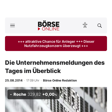
A
ktuelle Ausgabe BÖRSE ONLINE lesen
Börse
+++ attraktive Chance für Anleger +++ Dieser
Nutzfahrzeugkonzern überzeugt +++
News
Anlageprodukte
Die Unternehmensmeldungen des
Tages im Überblick
Finanz-Check
25.08.2014
· 17:09 Uhr
·
Börse Online Redaktion
Abo & Shop
Roche
329,82
+0,00
%
BO-Musterdepots
Experten