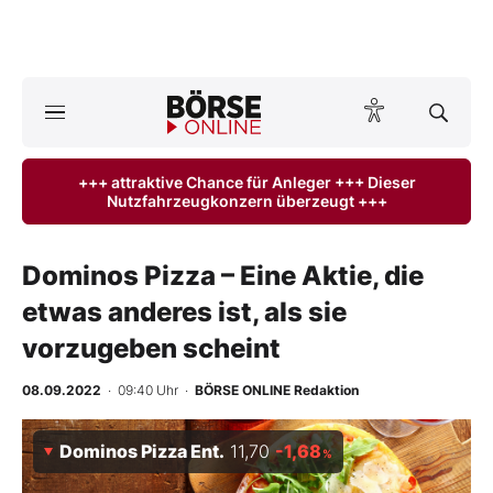
A
ktuelle Ausgabe BÖRSE ONLINE lesen
Börse
+++ attraktive Chance für Anleger +++ Dieser
Nutzfahrzeugkonzern überzeugt +++
News
Anlageprodukte
Dominos Pizza – Eine Aktie, die
etwas anderes ist, als sie
Finanz-Check
vorzugeben scheint
Abo & Shop
08.09.2022
· 09:40 Uhr
·
BÖRSE ONLINE Redaktion
BO-Musterdepots
Dominos Pizza Ent.
11,70
-1,68
%
Experten