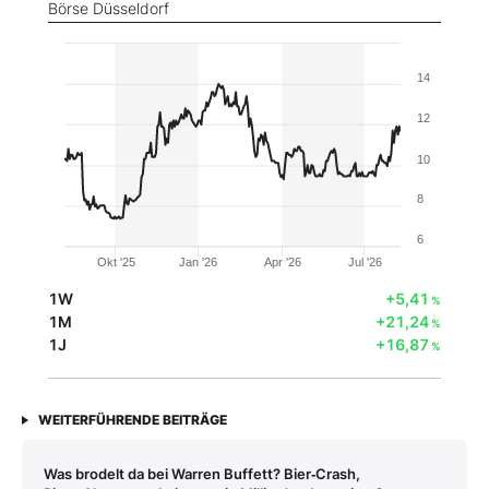
Börse Düsseldorf
14
12
10
8
6
Okt '25
Jan '26
Apr '26
Jul '26
1W
+5,41
%
1M
+21,24
%
1J
+16,87
%
WEITERFÜHRENDE BEITRÄGE
Was brodelt da bei Warren Buffett? Bier‑Crash,