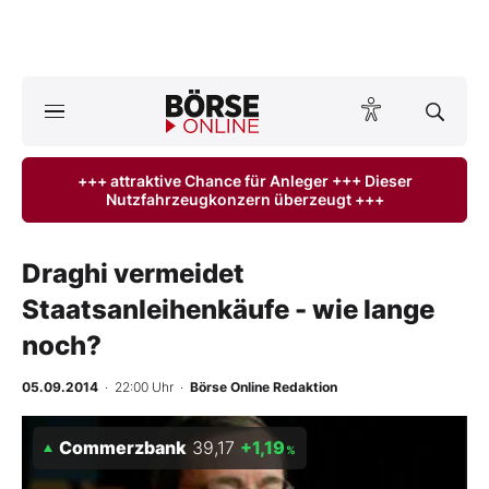
A
ktuelle Ausgabe BÖRSE ONLINE lesen
Börse
+++ attraktive Chance für Anleger +++ Dieser
Nutzfahrzeugkonzern überzeugt +++
News
Anlageprodukte
Draghi vermeidet
Staatsanleihenkäufe - wie lange
Finanz-Check
noch?
Abo & Shop
05.09.2014
· 22:00 Uhr
·
Börse Online Redaktion
BO-Musterdepots
Commerzbank
39,17
+1,19
%
Experten