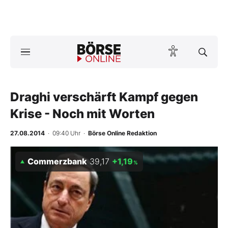
A
ktuelle Ausgabe BÖRSE ONLINE lesen
Börse
News
Draghi verschärft Kampf gegen
Krise - Noch mit Worten
Anlageprodukte
27.08.2014
· 09:40 Uhr
·
Börse Online Redaktion
Finanz-Check
Commerzbank
39,17
+1,19
%
Abo & Shop
BO-Musterdepots
Experten