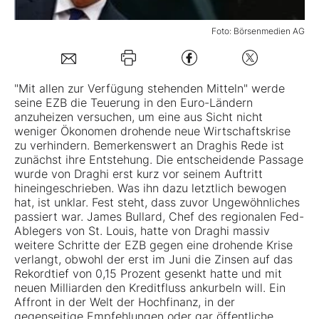
Mein B:O
Foto: Börsenmedien AG
Mein Konto
"Mit allen zur Verfügung stehenden Mitteln" werde
seine EZB die Teuerung in den Euro-Ländern
anzuheizen versuchen, um eine aus Sicht nicht
Folgen Sie uns
weniger Ökonomen drohende neue Wirtschaftskrise
zu verhindern. Bemerkenswert an Draghis Rede ist
zunächst ihre Entstehung. Die entscheidende Passage
Kontakt
wurde von Draghi erst kurz vor seinem Auftritt
hineingeschrieben. Was ihn dazu letztlich bewogen
hat, ist unklar. Fest steht, dass zuvor Ungewöhnliches
passiert war. James Bullard, Chef des regionalen Fed-
Ablegers von St. Louis, hatte von Draghi massiv
weitere Schritte der EZB gegen eine drohende Krise
verlangt, obwohl der erst im Juni die Zinsen auf das
Rekordtief von 0,15 Prozent gesenkt hatte und mit
neuen Milliarden den Kreditfluss ankurbeln will. Ein
Affront in der Welt der Hochfinanz, in der
gegenseitige Empfehlungen oder gar öffentliche