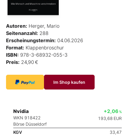
Autoren:
Herger, Mario
Seitenanzahl:
288
Erscheinungstermin:
04.06.2026
Format:
Klappenbroschur
ISBN:
978-3-68932-055-3
Preis:
24,90 €
Im Shop kaufen
Nvidia
+2,06
%
WKN 918422
193,68
EUR
Börse Düsseldorf
KGV
33,47