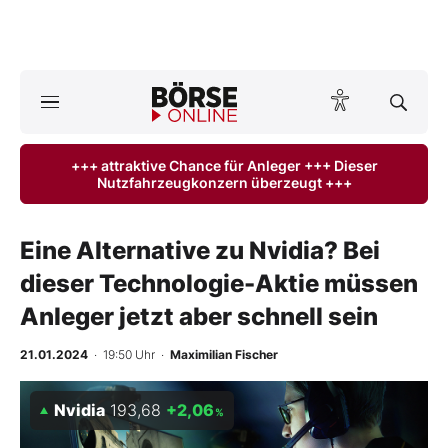
Börse
News
+++ attraktive Chance für Anleger +++ Dieser
Nutzfahrzeugkonzern überzeugt +++
Anlageprodukte
Finanz-Check
Eine Alternative zu Nvidia? Bei
dieser Technologie-Aktie müssen
Abo & Shop
Anleger jetzt aber schnell sein
BO-Musterdepots
21.01.2024
· 19:50 Uhr
·
Maximilian Fischer
Experten
Nvidia
193,68
+2,06
%
Mein B:O