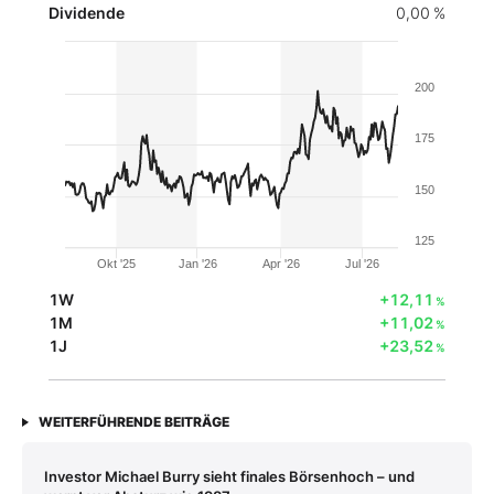
Dividende
0,00 %
200
175
150
125
Okt '25
Jan '26
Apr '26
Jul '26
1W
+12,11
%
1M
+11,02
%
1J
+23,52
%
WEITERFÜHRENDE BEITRÄGE
Investor Michael Burry sieht finales Börsenhoch – und