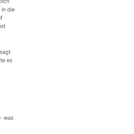
lich
in die
f
mit
 sagt
te es
 - was