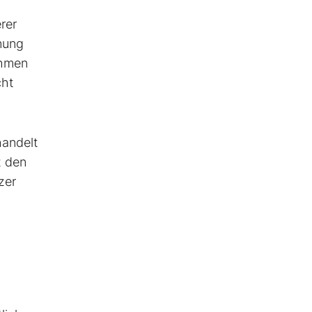
erer
dnung
ehmen
cht
handelt
z den
zer