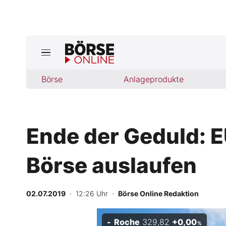
Börse
Börse
Anlageprodukte
News
Anlageprodukte
Ende der Geduld: 
Finanz-Check
Börse auslaufen
Abo & Shop
BO-Musterdepots
02.07.2019
· 12:26 Uhr
·
Börse Online Redaktion
Experten
Roche
329,82
+0,00
%