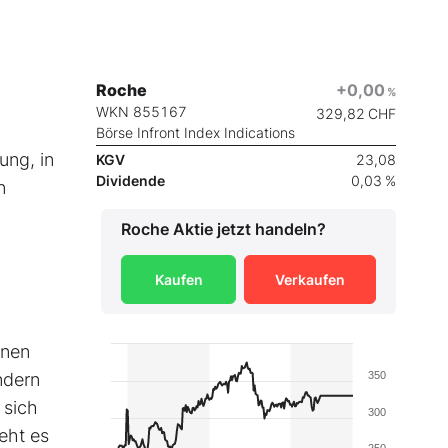
Roche
+0,00
%
WKN 855167
329,82
CHF
Börse Infront Index Indications
ung, in
KGV
23,08
Dividende
0,03 %
n
Roche
Aktie jetzt handeln?
Kaufen
Verkaufen
inen
ndern
350
 sich
300
eht es