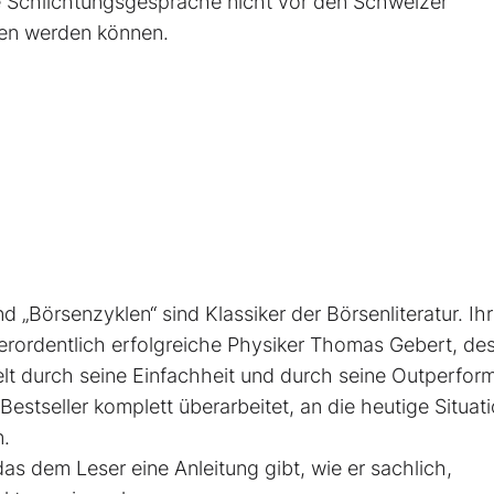
e Schlichtungsgespräche nicht vor den Schweizer
en werden können.
nd „Börsenzyklen“ sind Klassiker der Börsen­literatur. Ih
ßerordentlich erfolgreiche Physiker Thomas Gebert, de
elt durch seine Einfachheit und durch seine Outperfo
st­seller komplett überarbeitet, an die heutige ­Situat
n.
as dem Leser eine Anleitung gibt, wie er sachlich,