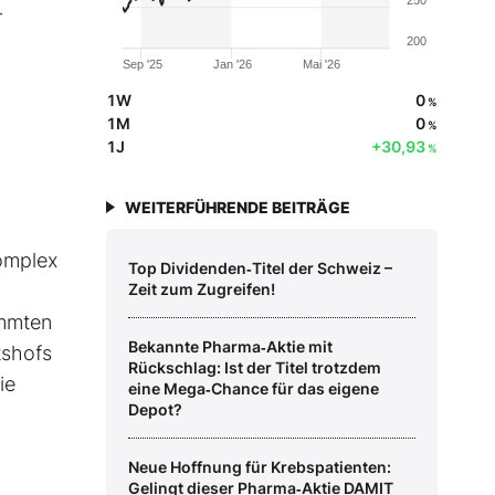
250
r
200
Sep '25
Jan '26
Mai '26
1W
0
%
1M
0
%
1J
+30,93
%
WEITERFÜHRENDE BEITRÄGE
omplex
Top Dividenden‑Titel der Schweiz –
Zeit zum Zugreifen!
immten
Bekannte Pharma‑Aktie mit
tshofs
Rückschlag: Ist der Titel trotzdem
ie
eine Mega‑Chance für das eigene
Depot?
Neue Hoffnung für Krebspatienten:
Gelingt dieser Pharma‑Aktie DAMIT