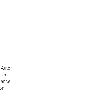
r Autor
ssen
rmance
ion