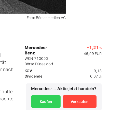
Foto: Börsenmedien AG
Mercedes-
-1,21
%
Benz
46,99
EUR
d
WKN 710000
tät
Börse Düsseldorf
er nach
KGV
9,13
Dividende
0,07 %
Mercedes-Benz
Aktie jetzt handeln?
nhütte
 machte
Kaufen
Verkaufen