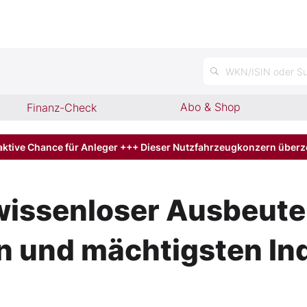
n
WKN/ISIN oder Su
Abo & Shop
Finanz-Check
aktive Chance für Anleger +++ Dieser Nutzfahrzeugkonzern über
ewissenloser Ausbeuter
n und mächtigsten Ind