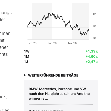
rgangs
60
der
50
ehmen
40
mit
Sep '25
Jan '26
Mai '26
ener
1W
+1,39
%
hnts
1M
+4,60
%
1J
+2,47
%
WEITERFÜHRENDE BEITRÄGE
BMW, Mercedes, Porsche und VW
nach den Halbjahreszahlen: And the
ick,
winner is …
e des