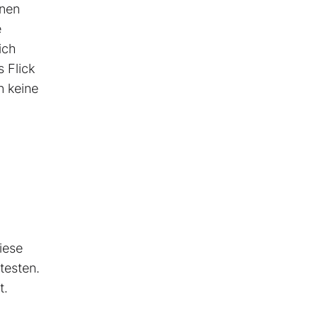
inen
e
ich
 Flick
n keine
iese
testen.
t.