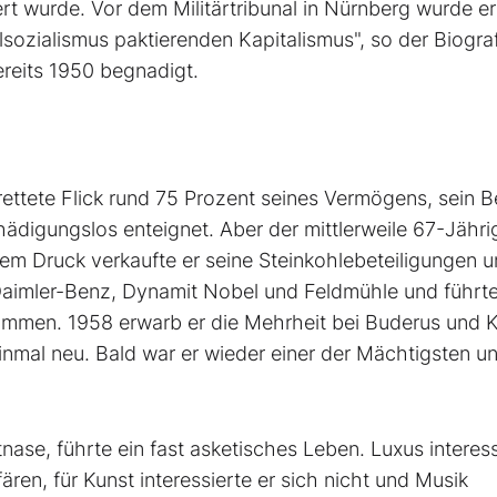
t wurde. Vor dem Militärtribunal in Nürnberg wurde er
sozialismus paktierenden Kapitalismus", so der Biograf
ereits 1950 begnadigt.
ete Flick rund 75 Prozent seines Vermögens, sein Be
digungslos enteignet. Aber der mittlerweile 67-Jähri
rtem Druck verkaufte er seine Steinkohlebeteiligungen 
 Daimler-Benz, Dynamit Nobel und Feldmühle und führte
ammen. 1958 erwarb er die Mehrheit bei Buderus und 
inmal neu. Bald war er wieder einer der Mächtigsten u
nase, führte ein fast asketisches Leben. Luxus interess
fären, für Kunst interessierte er sich nicht und Musik