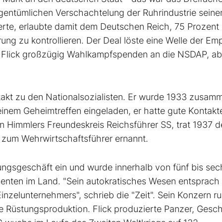
igentümlichen Verschachtelung der Ruhrindustrie sein
cherte, erlaubte damit dem Deutschen Reich, 75 Prozent
ng zu kontrollieren. Der Deal löste eine Welle der E
ss Flick großzügig Wahlkampfspenden an die NSDAP, ab
ntakt zu den Nationalsozialisten. Er wurde 1933 zusam
 einem Geheimtreffen eingeladen, er hatte gute Kontak
n Himmlers Freundeskreis Reichsführer SS, trat 1937 d
 zum Wehrwirtschaftsführer ernannt.
ngsgeschäft ein und wurde innerhalb von fünf bis sec
enten im Land. "Sein autokratisches Wesen entsprac
Einzelunternehmers", schrieb die "Zeit". Sein Konzern 
ie Rüstungsproduktion. Flick produzierte Panzer, Gesc