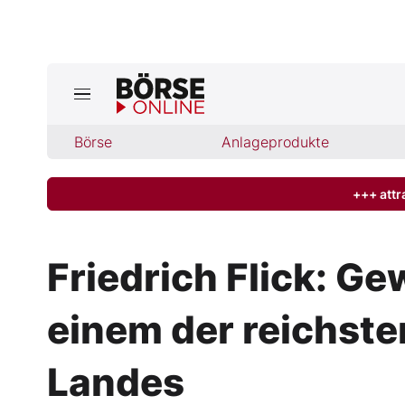
Jetzt a
ktuelle Ausgabe BÖRSE ONLINE lese
Börse
Börse
Anlageprodukte
News
+++ attr
Anlageprodukte
Friedrich Flick: G
Finanz-Check
einem der reichste
Abo & Shop
Landes
BO-Musterdepots