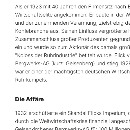
Als er 1923 mit 40 Jahren den Firmensitz nach B
Wirtschaftselite angekommen. Er baute in der Wei
und der zunehmenden Verarmung, zielstrebig da
Kohlebranche aus. Seinen Einfluss vergrößerte F
Zusammenschluss großer Produzenten gegründet
ein und wurde so zum Aktionär des damals größ
"Koloss der Ruhrindustrie" betitelt wurde. Flick
Bergwerks-AG (kurz: Gelsenberg) und stieg 192
war er einer der mächtigsten deutschen Wirtscha
Ruhrkumpels.
Die Affäre
1932 erschütterte ein Skandal Flicks Imperium, de
durch die Weltwirtschaftskrise finanziell anges
Gelsenkirchener Bergwerks-AG für 100 Millione