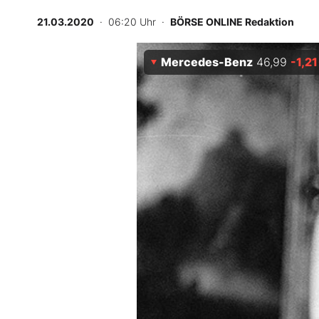
Experten
21.03.2020
· 06:20 Uhr
·
BÖRSE ONLINE Redaktion
Mein B:O
Mercedes-Benz
46,99
-1,21
Mein Konto
Folgen Sie uns
Kontakt