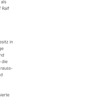
 als
 Ralf
sitz in
ge
und
 die
Krauss-
nd
ierte