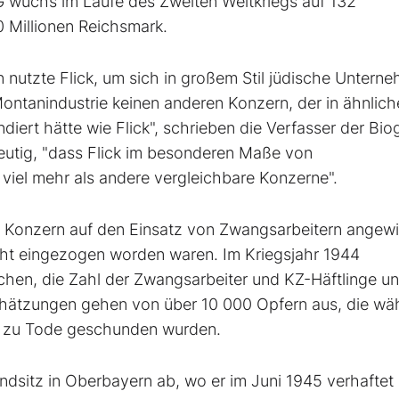
 wuchs im Laufe des Zweiten Weltkriegs auf 132
 Millionen Reichsmark.
 nutzte Flick, um sich in großem Stil jüdische Untern
ntanindustrie keinen anderen Konzern, der in ähnlich
iert hätte wie Flick", schrieben die Verfasser der Biog
ndeutig, "dass Flick im besonderen Maße von
r viel mehr als andere vergleichbare Konzerne".
er Konzern auf den Einsatz von Zwangsarbeitern angew
cht eingezogen worden waren. Im Kriegsjahr 1944
hen, die Zahl der Zwangsarbeiter und KZ-Häftlinge un
chätzungen gehen von über 10 000 Opfern aus, die wä
er zu Tode geschunden wurden.
ndsitz in Oberbayern ab, wo er im Juni 1945 verhaftet