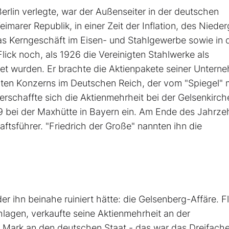
erlin verlegte, war der Außenseiter in der deutschen
marer Republik, in einer Zeit der Inflation, des Niede
s Kerngeschäft im Eisen- und Stahlgewerbe sowie in 
lick noch, als 1926 die Vereinigten Stahlwerke als
 wurden. Er brachte die Aktienpakete seiner Untern
ten Konzerns im Deutschen Reich, der vom "Spiegel" 
 verschaffte sich die Aktienmehrheit bei der Gelsenkirch
9 bei der Maxhütte in Bayern ein. Am Ende des Jahrze
ftsführer. "Friedrich der Große" nannten ihn die
r ihn beinahe ruiniert hätte: die Gelsenberg-Affäre. Fl
chlagen, verkaufte seine Aktienmehrheit an der
n Mark an den deutschen Staat - das war das Dreifach