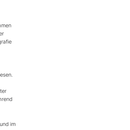
ehmen
er
rafie
iesen.
ter
hrend
 und im