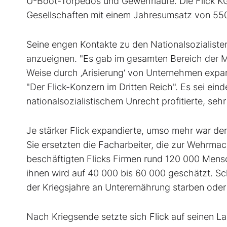
U-Boot-Torpedos und Gewehrläufe. Die Flick KG
Gesellschaften mit einem Jahresumsatz von 550
Seine engen Kontakte zu den Nationalsozialisten
anzueignen. "Es gab im gesamten Bereich der Mo
Weise durch ‚Arisierung‘ von Unternehmen expand
"Der Flick-Konzern im Dritten Reich". Es sei ei
nationalsozialistischem Unrecht profitierte, seh
Je stärker Flick expandierte, umso mehr war d
Sie ersetzten die Facharbeiter, die zur Wehrma
beschäftigten Flicks Firmen rund 120 000 Mensc
ihnen wird auf 40 000 bis 60 000 geschätzt. S
der Kriegsjahre an Unterernährung starben od
Nach Kriegsende setzte sich Flick auf seinen La