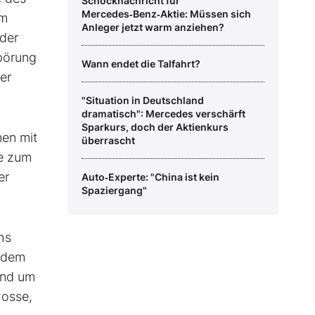
Schocknachricht für
Mercedes‑Benz‑Aktie: Müssen sich
em
Anleger jetzt warm anziehen?
 der
mpörung
Wann endet die Talfahrt?
er
"Situation in Deutschland
dramatisch": Mercedes verschärft
Sparkurs, doch der Aktienkurs
men mit
überrascht
te zum
er
Auto‑Experte: "China ist kein
Spaziergang"
hs
h dem
rund um
hosse,