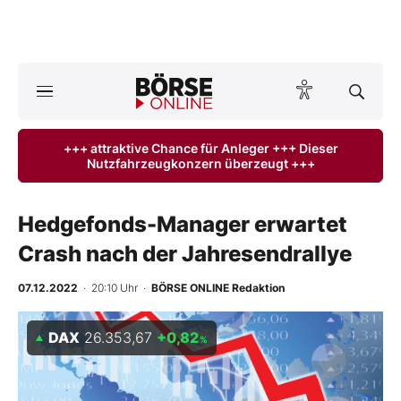
A
ktuelle Ausgabe BÖRSE ONLINE lesen
Börse
+++ attraktive Chance für Anleger +++ Dieser
Nutzfahrzeugkonzern überzeugt +++
News
Anlageprodukte
Hedgefonds-Manager erwartet
Crash nach der Jahresendrallye
Finanz-Check
07.12.2022
· 20:10 Uhr
·
BÖRSE ONLINE Redaktion
Abo & Shop
DAX
26.353,67
+0,82
%
BO-Musterdepots
Experten