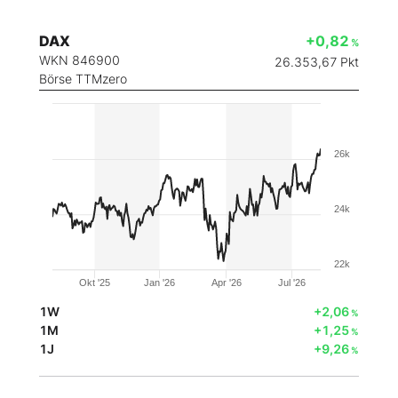
DAX
+0,82
%
WKN 846900
26.353,67
Pkt
Börse TTMzero
26k
24k
22k
Okt '25
Jan '26
Apr '26
Jul '26
1W
+2,06
%
1M
+1,25
%
1J
+9,26
%