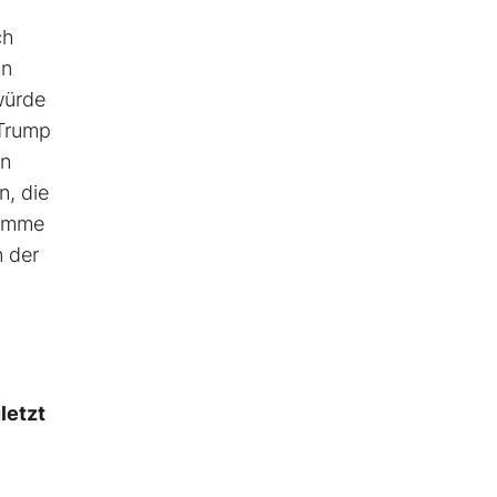
ch
in
 würde
 Trump
en
n, die
summe
n der
letzt