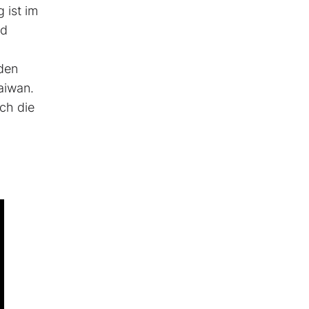
 ist im
nd
den
aiwan.
ich die