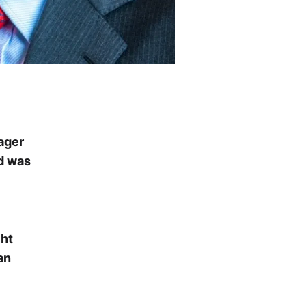
ager
nd was
cht
an