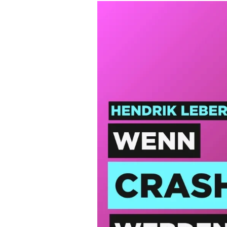
Experten
Mein B:O
Mein Konto
Folgen Sie uns
Kontakt