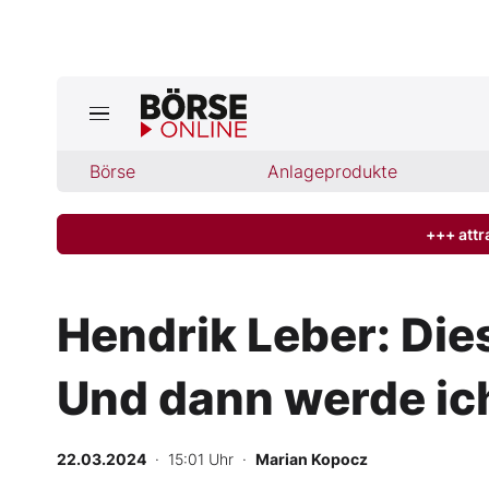
Jetzt a
ktuelle Ausgabe BÖRSE ONLINE lese
Börse
Börse
Anlageprodukte
News
+++ attr
Anlageprodukte
Hendrik Leber: Die
Finanz-Check
Und dann werde ich 
Abo & Shop
BO-Musterdepots
22.03.2024
· 15:01 Uhr
·
Marian Kopocz