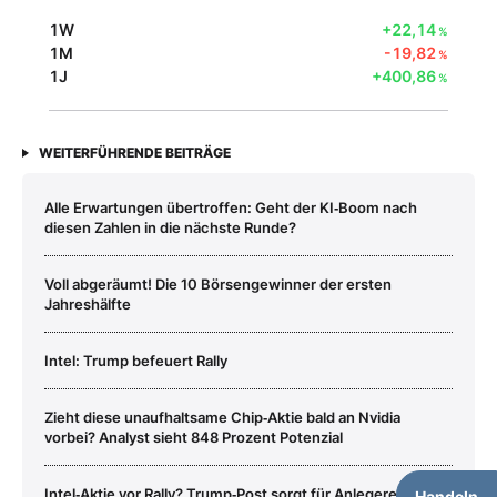
1W
+22,14
%
1M
-19,82
%
1J
+400,86
%
WEITERFÜHRENDE BEITRÄGE
Alle Erwartungen übertroffen: Geht der KI‑Boom nach
diesen Zahlen in die nächste Runde?
Voll abgeräumt! Die 10 Börsengewinner der ersten
Jahreshälfte
Intel: Trump befeuert Rally
Zieht diese unaufhaltsame Chip‑Aktie bald an Nvidia
vorbei? Analyst sieht 848 Prozent Potenzial
Intel‑Aktie vor Rally? Trump‑Post sorgt für Anlegereuphorie
Handeln