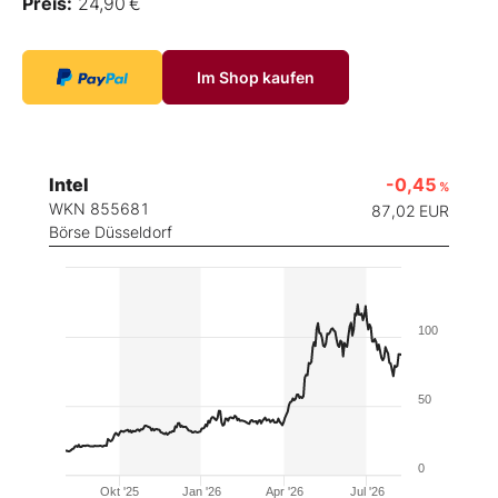
Preis:
24,90 €
Im Shop kaufen
Intel
-0,45
%
WKN 855681
87,02
EUR
Börse Düsseldorf
100
50
0
Okt '25
Jan '26
Apr '26
Jul '26