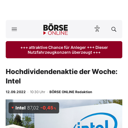
A
ktuelle Ausgabe BÖRSE ONLINE lesen
Börse
+++ attraktive Chance für Anleger +++ Dieser
Nutzfahrzeugkonzern überzeugt +++
News
Anlageprodukte
Hochdividendenaktie der Woche:
Intel
Finanz-Check
12.09.2022
· 10:30 Uhr
·
BÖRSE ONLINE Redaktion
Abo & Shop
Intel
87,02
-0,45
%
BO-Musterdepots
Experten