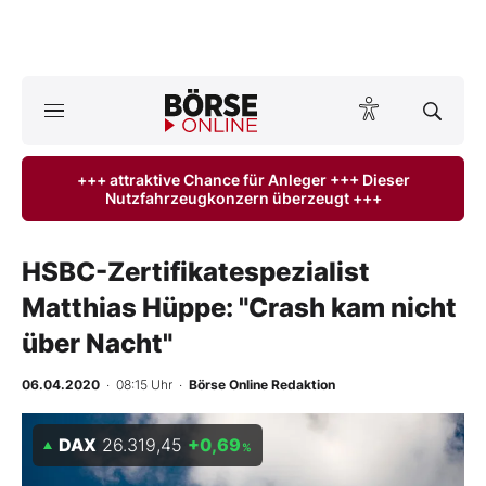
A
ktuelle Ausgabe BÖRSE ONLINE lesen
Börse
+++ attraktive Chance für Anleger +++ Dieser
Nutzfahrzeugkonzern überzeugt +++
News
Anlageprodukte
HSBC-Zertifikatespezialist
Matthias Hüppe: "Crash kam nicht
Finanz-Check
über Nacht"
Abo & Shop
06.04.2020
· 08:15 Uhr
·
Börse Online Redaktion
BO-Musterdepots
DAX
26.319,45
+0,69
%
Experten