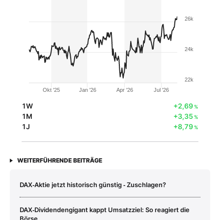
26k
24k
22k
Okt '25
Jan '26
Apr '26
Jul '26
1W
+2,69
%
1M
+3,35
%
1J
+8,79
%
WEITERFÜHRENDE BEITRÄGE
DAX‑Aktie jetzt historisch günstig ‑ Zuschlagen?
DAX‑Dividendengigant kappt Umsatzziel: So reagiert die
Börse