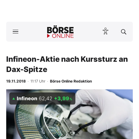
Börse
News
Infineon-Aktie nach Kurssturz an
Anlageprodukte
Dax-Spitze
Finanz-Check
19.11.2018
· 11:17 Uhr
·
Börse Online Redaktion
Abo & Shop
Infineon
62,42
+3,99
%
BO-Musterdepots
Experten
Mein B:O