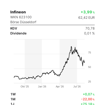
Infineon
+3,99
%
WKN 623100
62,42
EUR
Börse Düsseldorf
KGV
70,78
Dividende
0,01 %
75
50
25
Okt '25
Jan '26
Apr '26
Jul '26
1W
+0,07
%
1M
-22,00
%
1J
+75,18
%