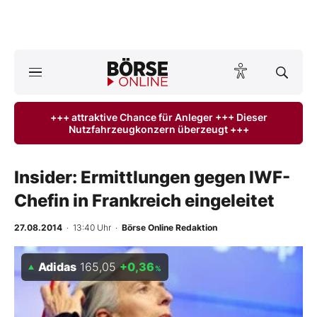
A
ktuelle Ausgabe BÖRSE ONLINE lesen
Börse
+++ attraktive Chance für Anleger +++ Dieser
Nutzfahrzeugkonzern überzeugt +++
News
Anlageprodukte
Insider: Ermittlungen gegen IWF-
Chefin in Frankreich eingeleitet
Finanz-Check
27.08.2014
· 13:40 Uhr
·
Börse Online Redaktion
Abo & Shop
Adidas
165,05
+0,36
%
BO-Musterdepots
Experten