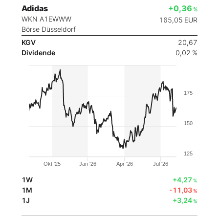
Adidas
+0,36
%
WKN A1EWWW
165,05
EUR
Börse Düsseldorf
KGV
20,67
Dividende
0,02 %
175
150
125
Okt '25
Jan '26
Apr '26
Jul '26
1W
+4,27
%
1M
-11,03
%
1J
+3,24
%