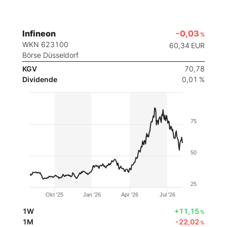
Infineon
-0,03
%
WKN 623100
60,34
EUR
Börse Düsseldorf
KGV
70,78
Dividende
0,01 %
75
50
25
Okt '25
Jan '26
Apr '26
Jul '26
1W
+11,15
%
1M
-22,02
%