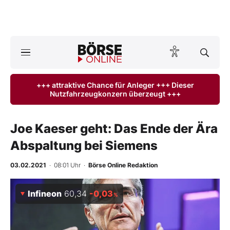
A
ktuelle Ausgabe BÖRSE ONLINE lesen
Börse
+++ attraktive Chance für Anleger +++ Dieser
Nutzfahrzeugkonzern überzeugt +++
News
Anlageprodukte
Joe Kaeser geht: Das Ende der Ära
Abspaltung bei Siemens
Finanz-Check
03.02.2021
· 08:01 Uhr
·
Börse Online Redaktion
Abo & Shop
Infineon
60,34
-0,03
%
BO-Musterdepots
Experten