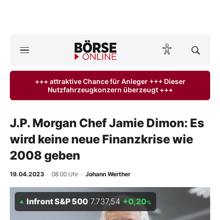
A
ktuelle Ausgabe BÖRSE ONLINE lesen
Börse
+++ attraktive Chance für Anleger +++ Dieser
Nutzfahrzeugkonzern überzeugt +++
News
Anlageprodukte
J.P. Morgan Chef Jamie Dimon: Es
wird keine neue Finanzkrise wie
Finanz-Check
2008 geben
Abo & Shop
19.04.2023
· 08:00 Uhr
·
Johann Werther
BO-Musterdepots
Infront S&P 500
7.737,54
+0,20
%
Experten