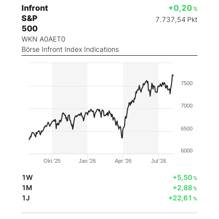
Infront
+0,20
%
S&P
7.737,54
Pkt
500
WKN A0AET0
Börse Infront Index Indications
7500
7000
6500
6000
Okt '25
Jan '26
Apr '26
Jul '26
1W
+5,50
%
1M
+2,88
%
1J
+22,61
%