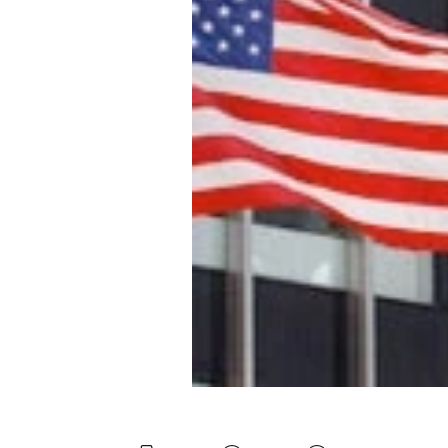
Experten
Mein B:O
Mein Konto
Folgen Sie uns
Kontakt