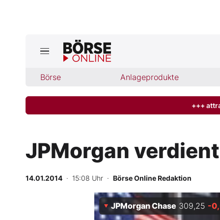
Jetzt a
ktuelle Ausgabe BÖRSE ONLINE lese
Börse
Börse
Anlageprodukte
News
+++ attr
Anlageprodukte
JPMorgan verdient
Finanz-Check
14.01.2014
· 15:08 Uhr
·
Börse Online Redaktion
Abo & Shop
JPMorgan Chase
309,25
-0
BO-Musterdepots