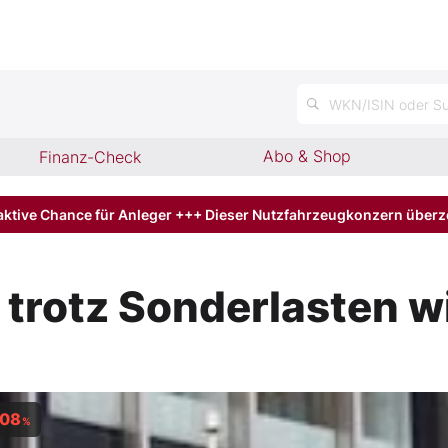
n
WKN/ISIN oder Su
Abo & Shop
Finanz-Check
aktive Chance für Anleger +++ Dieser Nutzfahrzeugkonzern über
 trotz Sonderlasten w
,08
%