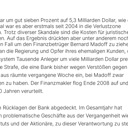
r um gut sieben Prozent auf 5,3 Milliarden Dollar, wie
al war es aber erstmals seit 2004 in die Verlustzone
Trotz diverser Skandale sind die Kosten für juristische
ken. Auf das Ergebnis drückten aber unter anderem noc
en Fall um den Finanzbetrüger Bernard Madoff zu zieh
 an die Regierung und Opfer ihres ehemaligen Kunden, 
stem Tausende Anleger um viele Milliarden Dollar prel
ge Strafe, die eine Bank bisher wegen Verstößen gegen
aus räumte vergangene Woche ein, bei Madoff zwar
en zu haben. Der Finanzmakler flog Ende 2008 auf un
 Jahren verurteilt.
ch Rücklagen der Bank abgedeckt. Im Gesamtjahr hat
um problematische Geschäfte aus der Vergangenheit wi
tuts und der Aktionäre, zu dieser Verantwortung zu st