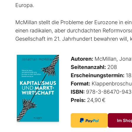
Europa.
McMillan stellt die Probleme der Eurozone in 
einen radikalen, aber durchdachten Reformvorsc
Gesellschaft im 21. Jahrhundert bewahren will,
Autoren:
McMillan, Jona
Seitenanzahl:
208
Erscheinungstermin:
18
Format:
Klappenbroschu
ISBN:
978-3-86470-943
Preis:
24,90 €
Im Sho