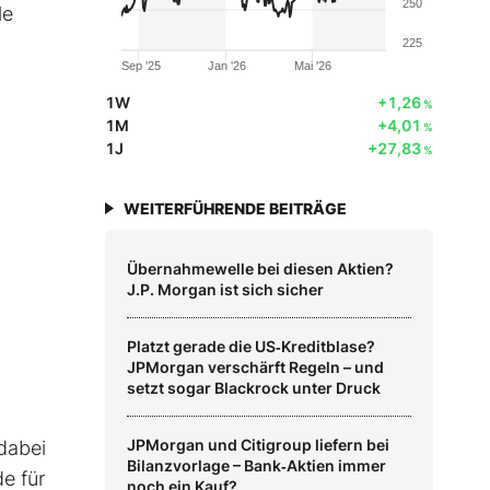
250
le
225
Sep '25
Jan '26
Mai '26
1W
+1,26
%
1M
+4,01
%
1J
+27,83
%
WEITERFÜHRENDE BEITRÄGE
Übernahmewelle bei diesen Aktien?
J.P. Morgan ist sich sicher
Platzt gerade die US‑Kreditblase?
JPMorgan verschärft Regeln – und
setzt sogar Blackrock unter Druck
JPMorgan und Citigroup liefern bei
 dabei
Bilanzvorlage – Bank‑Aktien immer
e für
noch ein Kauf?