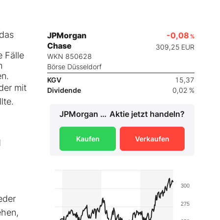
 das
JPMorgan
-0,08
%
Chase
309,25
EUR
 Fälle
WKN 850628
h
Börse Düsseldorf
en.
KGV
15,37
der mit
Dividende
0,02 %
lte.
JPMorgan Chase
Aktie jetzt handeln?
Kaufen
Verkaufen
d
300
eder
275
ehen,