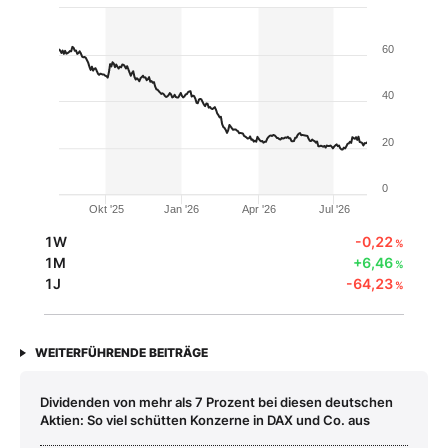
60
40
20
0
Okt '25
Jan '26
Apr '26
Jul '26
1W
-0,22
%
1M
+6,46
%
1J
-64,23
%
WEITERFÜHRENDE BEITRÄGE
Dividenden von mehr als 7 Prozent bei diesen deutschen
Aktien: So viel schütten Konzerne in DAX und Co. aus