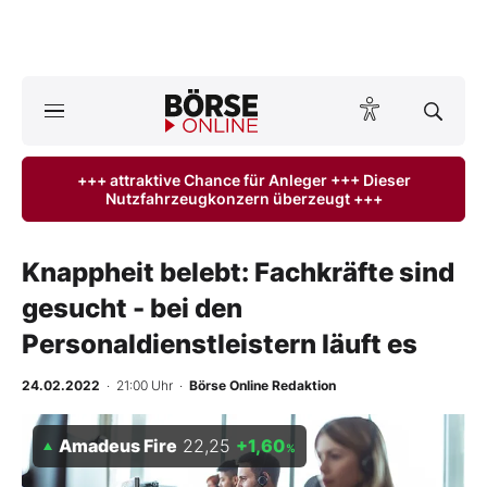
A
ktuelle Ausgabe BÖRSE ONLINE lesen
Börse
+++ attraktive Chance für Anleger +++ Dieser
Nutzfahrzeugkonzern überzeugt +++
News
Anlageprodukte
Knappheit belebt: Fachkräfte sind
gesucht - bei den
Finanz-Check
Personaldienstleistern läuft es
Abo & Shop
24.02.2022
· 21:00 Uhr
·
Börse Online Redaktion
BO-Musterdepots
Amadeus Fire
22,25
+1,60
%
Experten