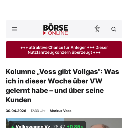
A
ktuelle Ausgabe BÖRSE ONLINE lesen
Börse
+++ attraktive Chance für Anleger +++ Dieser
Nutzfahrzeugkonzern überzeugt +++
News
Anlageprodukte
Kolumne „Voss gibt Vollgas“: Was
ich in dieser Woche über VW
Finanz-Check
gelernt habe – und über seine
Abo & Shop
Kunden
BO-Musterdepots
30.04.2026
· 12:00 Uhr
·
Markus Voss
Experten
Volkswagen Vz.
76,42
+0,85
%