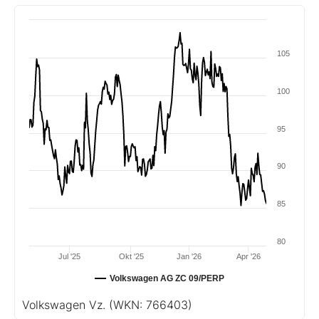
105
100
95
90
85
80
Jul '25
Okt '25
Jan '26
Apr '26
Volkswagen AG ZC 09/PERP
Volkswagen Vz.
(WKN: 766403)