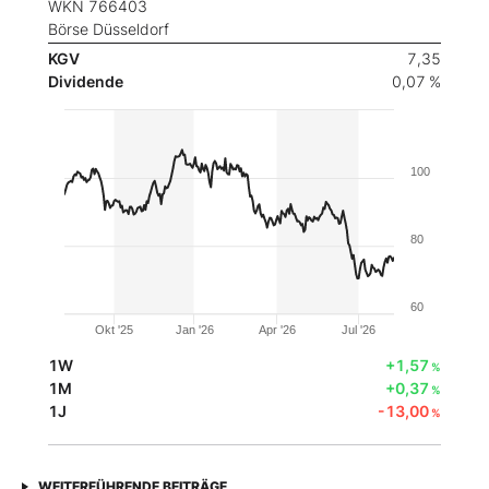
WKN 766403
Börse Düsseldorf
KGV
7,35
Dividende
0,07 %
100
80
60
Okt '25
Jan '26
Apr '26
Jul '26
1W
+1,57
%
1M
+0,37
%
1J
-13,00
%
WEITERFÜHRENDE BEITRÄGE