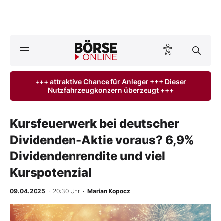
A
ktuelle Ausgabe BÖRSE ONLINE lesen
Börse
+++ attraktive Chance für Anleger +++ Dieser
Nutzfahrzeugkonzern überzeugt +++
News
Anlageprodukte
Kursfeuerwerk bei deutscher
Dividenden-Aktie voraus? 6,9%
Finanz-Check
Dividendenrendite und viel
Abo & Shop
Kurspotenzial
BO-Musterdepots
09.04.2025
· 20:30 Uhr
·
Marian Kopocz
Experten