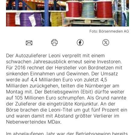
Mein B:O
Foto: Börsenmedien AG
Mein Konto
Folgen Sie uns
Der Autozulieferer
Leoni
verprellt mit einem
schwachen Jahresausblick erneut seine Investoren.
Für 2016 rechnet der Hersteller von Bordnetzen mit
Kontakt
sinkenden Einnahmen und Gewinnen. Der Umsatz
werde auf 4,4 Milliarden Euro von zuletzt 4,5
Milliarden zurückgehen, teilten die Nürnberger am
Montag mit. Der Betriebsgewinn (Ebit) dürfte weiter
auf 105 Millionen Euro schrumpfen. Als Grund nannte
der Zulieferer die eingetrübte Konjunktur. An der
Börse brachen die Leoni-Titel um gut fünf Prozent ein
und waren damit mit Abstand größter Verlierer im
Nebenwerteindex MDax.
Im abgelaufenen Jahr war der Betriebsgewinn bereits