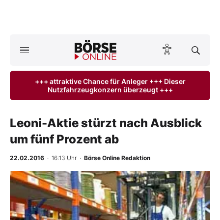
A
ktuelle Ausgabe BÖRSE ONLINE lesen
Börse
+++ attraktive Chance für Anleger +++ Dieser
Nutzfahrzeugkonzern überzeugt +++
News
Anlageprodukte
Leoni-Aktie stürzt nach Ausblick
um fünf Prozent ab
Finanz-Check
22.02.2016
· 16:13 Uhr
·
Börse Online Redaktion
Abo & Shop
-
%
BO-Musterdepots
Experten