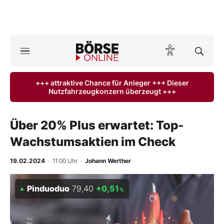
A
ktuelle Ausgabe BÖRSE ONLINE lesen
Börse
+++ attraktive Chance für Anleger +++ Dieser
Nutzfahrzeugkonzern überzeugt +++
News
Anlageprodukte
Über 20% Plus erwartet: Top-
Wachstumsaktien im Check
Finanz-Check
19.02.2024
· 11:00 Uhr
·
Johann Werther
Abo & Shop
Pinduoduo
79,40
+0,51
%
BO-Musterdepots
Experten