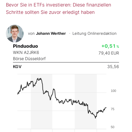
Bevor Sie in ETFs investieren: Diese finanziellen
Schritte sollten Sie zuvor erledigt haben
von
Johann Werther
· Leitung Onlineredaktion
Pinduoduo
+0,51
%
WKN A2JRK6
79,40
EUR
Börse Düsseldorf
KGV
35,56
100
75
50