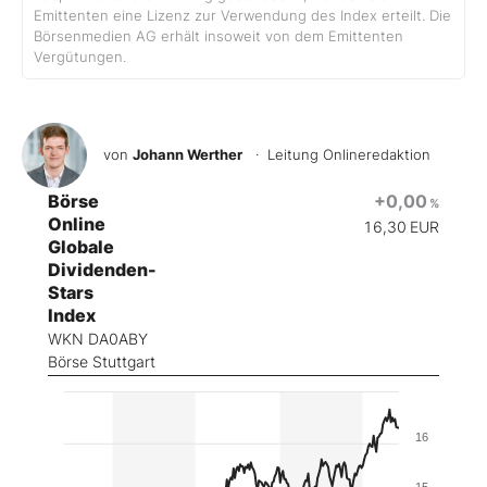
Emittenten eine Lizenz zur Verwendung des Index erteilt. Die
Börsenmedien AG erhält insoweit von dem Emittenten
Vergütungen.
von
Johann Werther
· Leitung Onlineredaktion
Börse
+0,00
%
Online
16,30
EUR
Globale
Dividenden-
Stars
Index
WKN DA0ABY
Börse Stuttgart
16
15