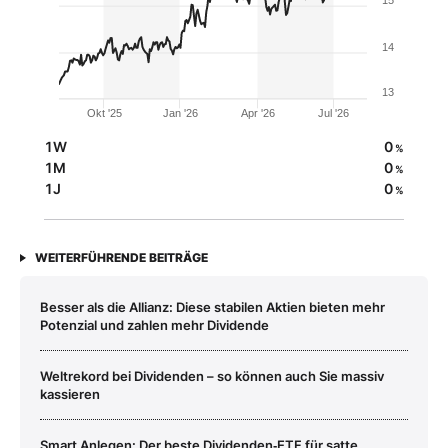
14
13
Okt '25
Jan '26
Apr '26
Jul '26
1W
0
%
1M
0
%
1J
0
%
WEITERFÜHRENDE BEITRÄGE
Besser als die Allianz: Diese stabilen Aktien bieten mehr
Potenzial und zahlen mehr Dividende
Weltrekord bei Dividenden – so können auch Sie massiv
kassieren
Smart Anlegen: Der beste Dividenden‑ETF für satte