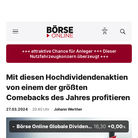
A
ktuelle Ausgabe BÖRSE ONLINE lesen
Börse
+++ attraktive Chance für Anleger +++ Dieser
Nutzfahrzeugkonzern überzeugt +++
News
Anlageprodukte
Mit diesen Hochdividendenaktien
von einem der größten
Finanz-Check
Comebacks des Jahres profitieren
Abo & Shop
27.03.2024
· 20:40 Uhr
·
Johann Werther
BO-Musterdepots
Börse Online Globale Dividenden-Stars Index
16,30
+0,00
%
Experten