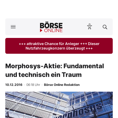
A
ktuelle Ausgabe BÖRSE ONLINE lesen
Börse
+++ attraktive Chance für Anleger +++ Dieser
Nutzfahrzeugkonzern überzeugt +++
News
Anlageprodukte
Morphosys-Aktie: Fundamental
und technisch ein Traum
Finanz-Check
10.12.2016
· 06:18 Uhr
·
Börse Online Redaktion
Abo & Shop
-
%
BO-Musterdepots
Experten