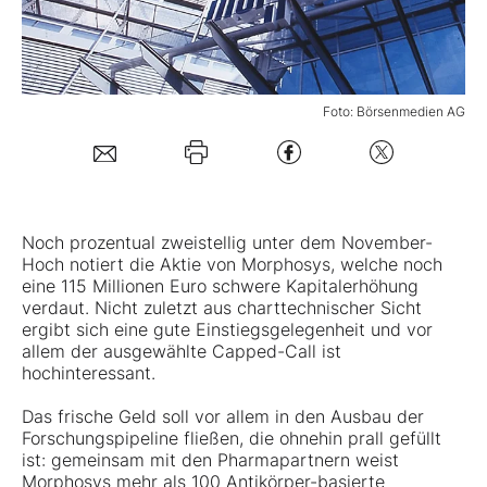
Mein B:O
Foto: Börsenmedien AG
Mein Konto
Folgen Sie uns
Noch prozentual zweistellig unter dem November-
Kontakt
Hoch notiert die Aktie von
Morphosys
, welche noch
eine 115 Millionen Euro schwere Kapitalerhöhung
verdaut. Nicht zuletzt aus charttechnischer Sicht
ergibt sich eine gute Einstiegsgelegenheit und vor
allem der ausgewählte Capped-Call ist
hochinteressant.
Das frische Geld soll vor allem in den Ausbau der
Forschungspipeline fließen, die ohnehin prall gefüllt
ist: gemeinsam mit den Pharmapartnern weist
Morphosys mehr als 100 Antikörper-basierte