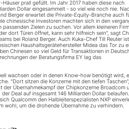
-Häuser prall gefüllt. Im Jahr 2017 haben diese nach
iarden Dollar eingesammelt - so viel wie noch nie. Na
nd Berger erwartet die Private-Equity-Branche auch f
le chinesische Investoren machten sich in den verga
passenden Zielen zu suchen. Vor allem kleineren Fir
er dort Türen öffnet, kann sehr hilfreich sein", sagt Ch
eams bei Roland Berger. Auch Kuka-Chef Till Reuter ist
esischen Haushaltsgerätehersteller Midea das Tor zu 
ben Chinesen so viel Geld für Transaktionen in Deutsc
rechnungen der Beratungsfirma EY lag das
nell wachsen oder in denen Know-how benötigt wird, 
he. "Dort sitzen die Konzerne mit den tiefen Taschen"
eigt der Übernahmekampf der Chipkonzerne Broadcom 
er Deal auf insgesamt 146 Milliarden Dollar belaufen
sich Qualcomm den Halbleiterspezialisten NXP einverl
llem wohl, um die drohende Übernahme zu verhindern.