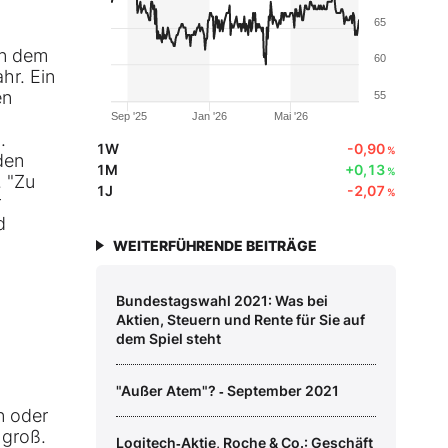
65
an dem
60
hr. Ein
en
55
Sep '25
Jan '26
Mai '26
.
1W
-0,90
%
den
1M
+0,13
%
. "Zu
1J
-2,07
%
r
d
WEITERFÜHRENDE BEITRÄGE
Bundestagswahl 2021: Was bei
Aktien, Steuern und Rente für Sie auf
dem Spiel steht
"Außer Atem"? ‑ September 2021
n oder
 groß.
Logitech‑Aktie, Roche & Co.: Geschäft