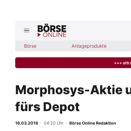
Börse
Börse
Anlageprodukte
News
Anlageprodukte
+++ attr
Finanz-Check
Morphosys-Aktie u
Abo & Shop
fürs Depot
BO-Musterdepots
16.03.2018
· 04:20 Uhr
·
Börse Online Redaktion
Experten