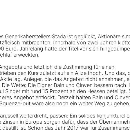
Generikaherstellers Stada ist geglückt, Aktionäre sin
zfleisch mitbrachten. Innerhalb von zwei Jahren klett
0 Euro. Jahrelang hatte der Titel vor sich hingedümpel
hlaf erweckten.
ngebots und letztlich die Zustimmung für einen
ieben den Kurs zuletzt auf ein Allzeithoch. Und das,
 Aktie lag. Anleger, die das Angebot nicht annehmen, e
. Die Wette: Die Eigner Bain und Cinven bessern nach.
ul Singer mit rund 15 Prozent an den Hessen beteiligt.
eres Angebot entlockt. Derzeit halten Bain und Cinve
n Squeeze-out wäre also noch ein weiter Weg zu gehen
ussell weiterdreht, passen: Ein solides konjunkturelle
ge Zinsen in Europa sorgen dafür, dass der Übernahme
t gestillt ist. Schon das Jahr 2017 war für Zusammens