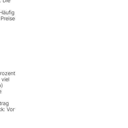
. Die
Häufig
 Preise
Prozent
 viel
o)
e
trag
ck: Vor