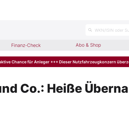
WKN/ISIN oder Su
Abo & Shop
Finanz-Check
aktive Chance für Anleger +++ Dieser Nutzfahrzeugkonzern über
nd Co.: Heiße Übern