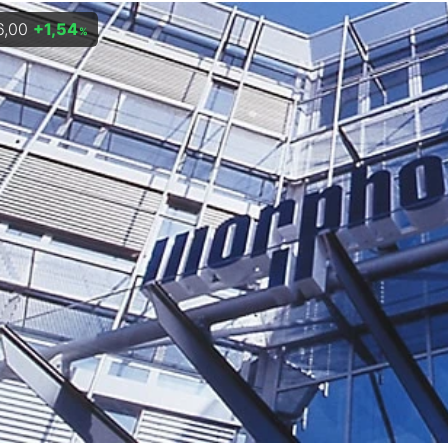
6,00
+1,54
%