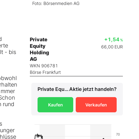
Foto: Börsenmedien AG
d
Private
+1,54
%
erte
Equity
66,00
EUR
t - bis
Holding
AG
WKN 906781
Börse Frankfurt
 obwohl
rhalten
Private Equity Holding AG
Aktie jetzt handeln?
 Immer
 Schon
n rund
Kaufen
Verkaufen
.
s
hunger
70
chlüsse