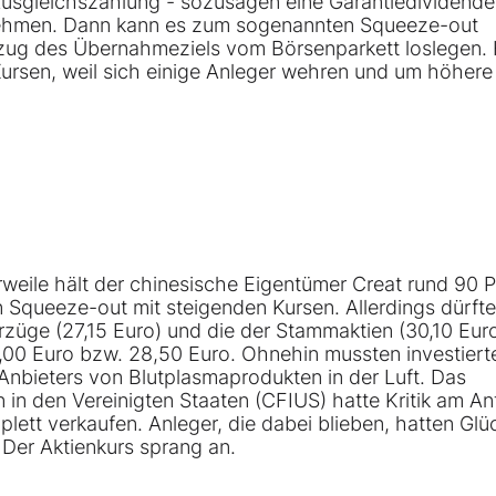
 Ausgleichszahlung - sozusagen eine Garantiedividende
zu nehmen. Dann kann es zum sogenannten Squeeze-out
ug des Übernahmeziels vom Börsenparkett loslegen. 
Kursen, weil sich einige Anleger wehren und um höhere
erweile hält der chinesische Eigentümer Creat rund 90 
en Squeeze-out mit steigenden Kursen. Allerdings dürfte
orzüge (27,15 Euro) und die der Stammaktien (30,10 Eur
,00 Euro bzw. 28,50 Euro. Ohnehin mussten investiert
Anbieters von Blutplasmaprodukten in der Luft. Das
 in den Vereinigten Staaten (CFIUS) hatte Kritik am An
ett verkaufen. Anleger, die dabei blieben, hatten Glü
Der Aktienkurs sprang an.