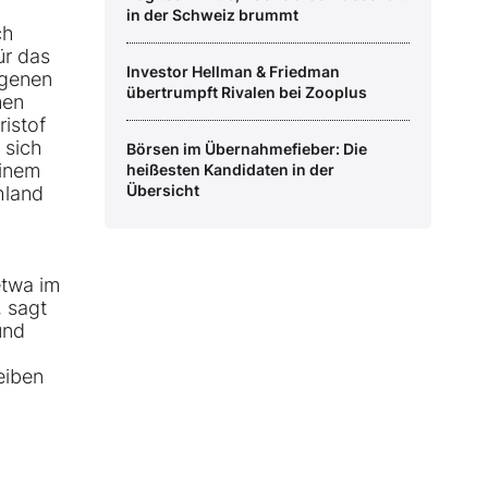
in der Schweiz brummt
ch
ür das
Investor Hellman & Friedman
ngenen
übertrumpft Rivalen bei Zooplus
men
ristof
 sich
Börsen im Übernahmefieber: Die
einem
heißesten Kandidaten in der
Übersicht
hland
etwa im
, sagt
und
.
eiben