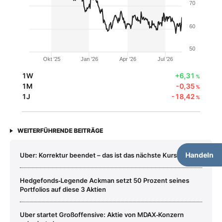
70
60
50
Okt '25
Jan '26
Apr '26
Jul '26
1W
+6,31
%
1M
-0,35
%
1J
-18,42
%
WEITERFÜHRENDE BEITRÄGE
Handeln
Uber: Korrektur beendet – das ist das nächste Kursziel
Hedgefonds‑Legende Ackman setzt 50 Prozent seines
Portfolios auf diese 3 Aktien
Uber startet Großoffensive: Aktie von MDAX‑Konzern