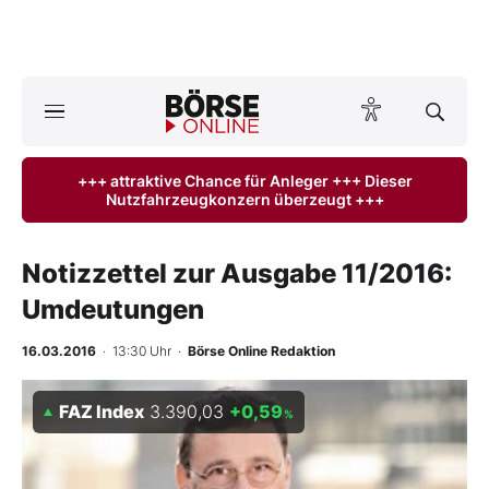
Börse
News
+++ attraktive Chance für Anleger +++ Dieser
Nutzfahrzeugkonzern überzeugt +++
Anlageprodukte
Finanz-Check
Notizzettel zur Ausgabe 11/2016:
Umdeutungen
Abo & Shop
16.03.2016
· 13:30 Uhr
·
Börse Online Redaktion
BO-Musterdepots
FAZ Index
3.390,03
+0,59
%
Experten
Mein B:O