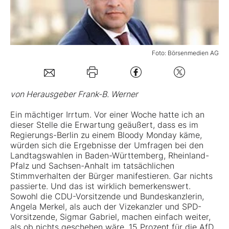
Mein Konto
Foto: Börsenmedien AG
Folgen Sie uns
von Herausgeber Frank-B. Werner
Kontakt
Ein mächtiger Irrtum. Vor einer Woche hatte ich an
dieser Stelle die Erwartung geäußert, dass es im
Regierungs-Berlin zu einem Bloody Monday käme,
würden sich die Ergebnisse der Umfragen bei den
Landtagswahlen in Baden-Württemberg, Rheinland-
Pfalz und Sachsen-Anhalt im tatsächlichen
Stimmverhalten der Bürger manifestieren. Gar nichts
passierte. Und das ist wirklich bemerkenswert.
Sowohl die CDU-Vorsitzende und Bundeskanzlerin,
Angela Merkel, als auch der Vizekanzler und SPD-
Vorsitzende, Sigmar Gabriel, machen einfach weiter,
als ob nichts geschehen wäre. 15 Prozent für die AfD