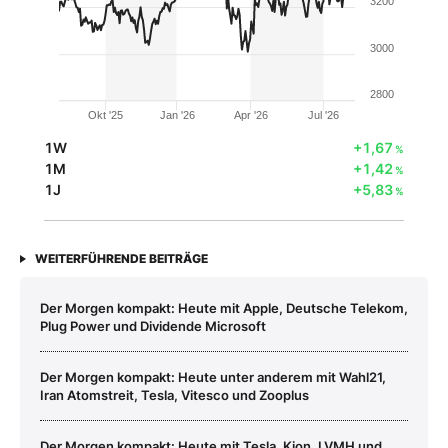
3200
3000
2800
Okt '25
Jan '26
Apr '26
Jul '26
1W
+1,67
%
1M
+1,42
%
1J
+5,83
%
WEITERFÜHRENDE BEITRÄGE
Der Morgen kompakt: Heute mit Apple, Deutsche Telekom,
Plug Power und Dividende Microsoft
Der Morgen kompakt: Heute unter anderem mit Wahl21,
Iran Atomstreit, Tesla, Vitesco und Zooplus
Der Morgen kompakt: Heute mit Tesla, Kion, LVMH und