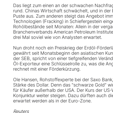
Das liegt zum einen an der schwachen Nachfrag
rund. Chinas Wirtschaft schwächelt, und in de
Puste aus. Zum anderen steigt das Angebot imme
Technologien (Fracking) in Schiefergestein ein
Rohölbestände seit Monaten: Allein in der ve
Branchenverbands American Petroleum Institute (
drei Mal soviel wie von Analysten erwartet.
Nun droht noch ein Preiskrieg der Erdöl-Förder
gewährt seit Monatsbeginn den asiatischen Kun
der SEB, spricht von einer tiefgreifenden Verä
Öl-Exporteur eine Schlüsselrolle zu, was die An
rechnet mit einer Förderkürzung.
Ole Hansen, Rohstoffexperte bei der Saxo Bank,
Stärke des Dollar. Denn das "schwarze Gold" wird
für Käufer außerhalb der USA. Der Kurs der US
Konjunktur weiter steigen. Dazu dürften auch di
erwartet werden als in der Euro-Zone.
Reuters