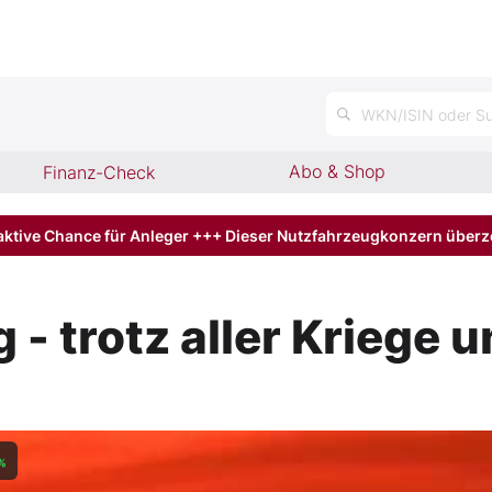
n
WKN/ISIN oder Su
Abo & Shop
Finanz-Check
aktive Chance für Anleger +++ Dieser Nutzfahrzeugkonzern über
g - trotz aller Kriege 
%