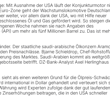
e: Mit Ausnahme der USA läuft der Konjunkturmotor n
r Euro-Zone geht der Wachstumslokomotive Deutschlan
r weiter, vor allem dank der USA, wo mit Hilfe neuer
geschlossenes Öl und Gas gefördert wird. So steigen d
rgangenen Woche nahmen sie nach Angaben des
API) um mehr als fünf Millionen Barrel zu. Das ist meh
länder. Der staatliche saudi-arabische Ölkonzern Aram
den Preisnachlässe. Bjarne Schieldrop, Chef-Rohstoff
nderung des Marktes. Saudi-Arabien kommt als weltgrö
gebotsseite betrifft. DZ-Bank-Analyst Axel Herlinghaus
 sieht als einen weiteren Grund für die Ölpreis-Schwä
 international in Dollar gehandelt und verteuert sich 
-Währung wird Experten zufolge dank der gut laufende
e Zinserhöhungen beitragen, die in den USA schneller