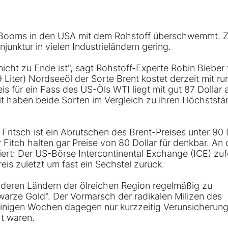
l-Booms in den USA mit dem Rohstoff überschwemmt.
nktur in vielen Industrieländern gering.
nicht zu Ende ist", sagt Rohstoff-Experte Robin Biebe
 Liter) Nordseeöl der Sorte Brent kostet derzeit mit ru
is für ein Fass des US-Öls WTI liegt mit gut 87 Dollar 
it haben beide Sorten im Vergleich zu ihren Höchstst
itsch ist ein Abrutschen des Brent-Preises unter 90 
Fitch halten gar Preise von 80 Dollar für denkbar. An
iert: Der US-Börse Intercontinental Exchange (ICE) zu
eis zuletzt um fast ein Sechstel zurück.
anderen Ländern der ölreichen Region regelmäßig zu
warze Gold". Der Vormarsch der radikalen Milizen des
 einigen Wochen dagegen nur kurzzeitig Verunsicherun
ht waren.