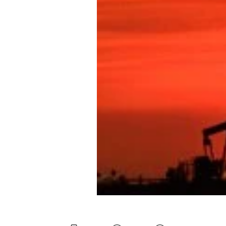
Experten
Mein B:O
Mein Konto
Folgen Sie uns
Kontakt