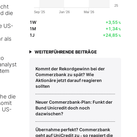
icht
25
d die
Sep '25
Jan '26
Mai '26
1W
+3,55
%
ie US-
1M
+1,34
%
1J
+24,85
%
r als
WEITERFÜHRENDE BEITRÄGE
co
analyst
Kommt der Rekordgewinn bei der
ßtem
Commerzbank zu spät? Wie
Aktionäre jetzt darauf reagieren
sollten
che die
Neuer Commerzbank‑Plan: Funkt der
somit
Bund Unicredit doch noch
n US-
dazwischen?
Übernahme perfekt? Commerzbank
geht auf UniCredit zu ‑ so reagiert die