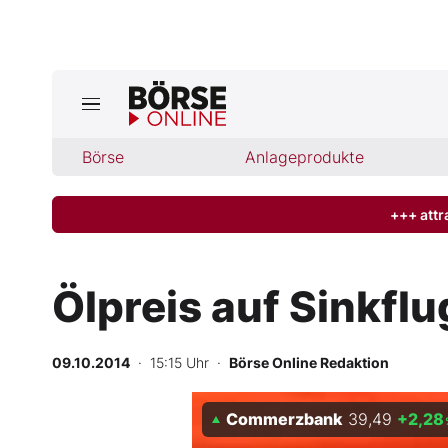
Jetzt a
ktuelle Ausgabe BÖRSE ONLINE lese
Börse
Börse
Anlageprodukte
News
+++ attr
Anlageprodukte
Ölpreis auf Sinkflu
Finanz-Check
09.10.2014
· 15:15 Uhr
·
Börse Online Redaktion
Abo & Shop
Commerzbank
39,49
+2,28
BO-Musterdepots