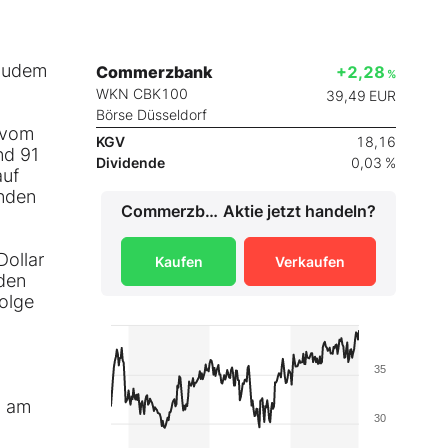
 Zudem
Commerzbank
+2,28
%
WKN CBK100
39,49
EUR
Börse Düsseldorf
r vom
KGV
18,16
nd 91
Dividende
0,03 %
auf
änden
Commerzbank
Aktie jetzt handeln?
Dollar
Kaufen
Verkaufen
 den
folge
35
g am
30