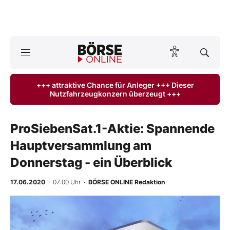
Börse
News
+++ attraktive Chance für Anleger +++ Dieser
Nutzfahrzeugkonzern überzeugt +++
Anlageprodukte
Finanz-Check
ProSiebenSat.1-Aktie: Spannende
Hauptversammlung am
Abo & Shop
Donnerstag - ein Überblick
BO-Musterdepots
17.06.2020
· 07:00 Uhr
·
BÖRSE ONLINE Redaktion
Experten
-
%
Mein B:O