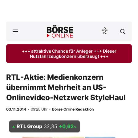
A
ktuelle Ausgabe BÖRSE ONLINE lesen
Börse
+++ attraktive Chance für Anleger +++ Dieser
Nutzfahrzeugkonzern überzeugt +++
News
Anlageprodukte
RTL-Aktie: Medienkonzern
übernimmt Mehrheit an US-
Finanz-Check
Onlinevideo-Netzwerk StyleHaul
Abo & Shop
03.11.2014
· 09:28 Uhr
·
Börse Online Redaktion
BO-Musterdepots
RTL Group
32,35
+0,62
%
Experten