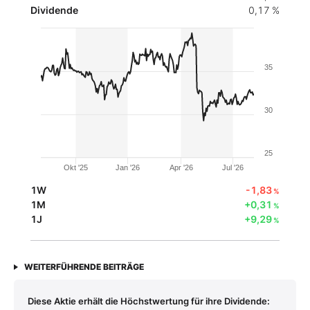
Dividende
0,17 %
35
30
25
Okt '25
Jan '26
Apr '26
Jul '26
1W
-1,83
%
1M
+0,31
%
1J
+9,29
%
WEITERFÜHRENDE BEITRÄGE
Diese Aktie erhält die Höchstwertung für ihre Dividende: