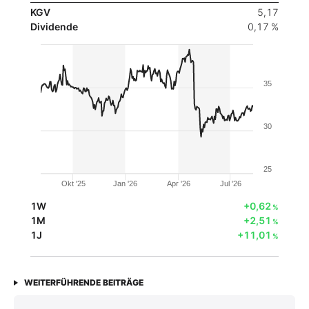
KGV
5,17
Dividende
0,17 %
35
30
25
Okt '25
Jan '26
Apr '26
Jul '26
1W
+0,62
%
1M
+2,51
%
1J
+11,01
%
WEITERFÜHRENDE BEITRÄGE