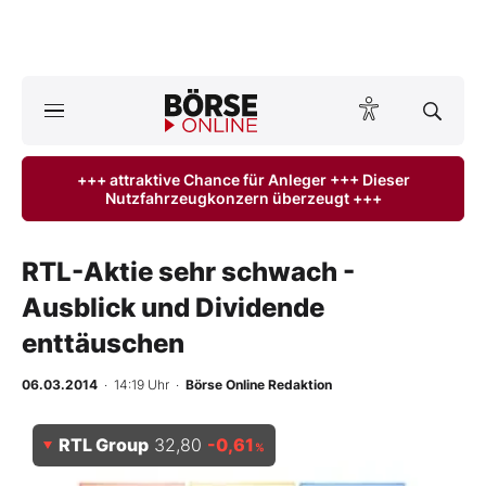
A
ktuelle Ausgabe BÖRSE ONLINE lesen
Börse
+++ attraktive Chance für Anleger +++ Dieser
Nutzfahrzeugkonzern überzeugt +++
News
Anlageprodukte
RTL-Aktie sehr schwach -
Ausblick und Dividende
Finanz-Check
enttäuschen
Abo & Shop
06.03.2014
· 14:19 Uhr
·
Börse Online Redaktion
BO-Musterdepots
RTL Group
32,80
-0,61
%
Experten