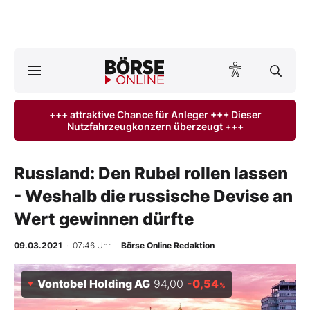
A
ktuelle Ausgabe BÖRSE ONLINE lesen
Börse
+++ attraktive Chance für Anleger +++ Dieser
Nutzfahrzeugkonzern überzeugt +++
News
Anlageprodukte
Russland: Den Rubel rollen lassen
- Weshalb die russische Devise an
Finanz-Check
Wert gewinnen dürfte
Abo & Shop
09.03.2021
· 07:46 Uhr
·
Börse Online Redaktion
BO-Musterdepots
Vontobel Holding AG
94,00
-0,54
%
Experten