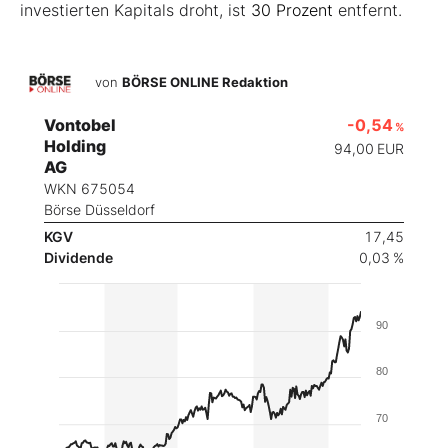
investierten Kapitals droht, ist
30 Prozent
entfernt.
von
BÖRSE ONLINE Redaktion
Vontobel
-0,54
%
Holding
94,00
EUR
AG
WKN 675054
Börse Düsseldorf
KGV
17,45
Dividende
0,03 %
90
80
70