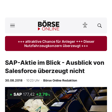
Börse
News
+++ attraktive Chance für Anleger +++ Dieser
Nutzfahrzeugkonzern überzeugt +++
Anlageprodukte
Finanz-Check
SAP-Aktie im Blick - Ausblick von
Salesforce überzeugt nicht
Abo & Shop
30.08.2018
· 10:23 Uhr
·
Börse Online Redaktion
BO-Musterdepots
SAP
177,42
+2,79
%
Experten
Mein B:O