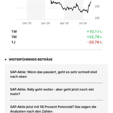
150
100
Okt '25
Jan '26
Apr '26
Jul '26
1W
+10,11
%
1M
+22,78
%
1J
-29,78
%
WEITERFÜHRENDE BEITRÄGE
SAP‑Aktie: Wenn das passiert, geht es sehr schnell steil
nach oben
SAP‑Aktie: Rally geht weiter ‑ aber geht jetzt noch viel
mehr?
SAP‑Aktie jetzt mit 56 Prozent Potenzial? Das sagen die
Analysten nach den Zahlen