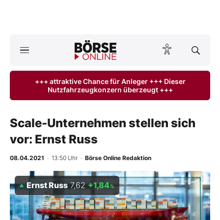
Börse
News
+++ attraktive Chance für Anleger +++ Dieser
Nutzfahrzeugkonzern überzeugt +++
Anlageprodukte
Finanz-Check
Scale-Unternehmen stellen sich
vor: Ernst Russ
Abo & Shop
08.04.2021
· 13:50 Uhr
·
Börse Online Redaktion
BO-Musterdepots
Ernst Russ
7,62
+1,84
%
Experten
Mein B:O