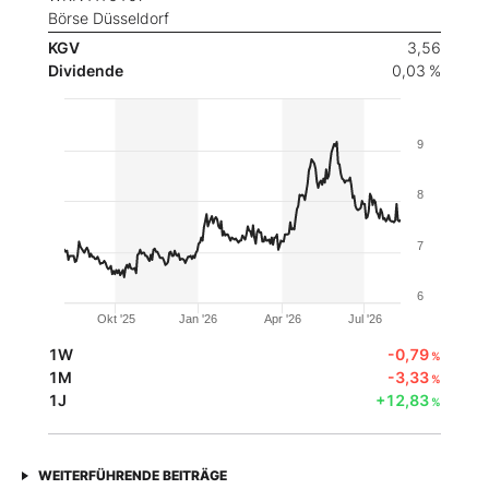
Börse Düsseldorf
KGV
3,56
Dividende
0,03 %
9
8
7
6
Okt '25
Jan '26
Apr '26
Jul '26
1W
-0,79
%
1M
-3,33
%
1J
+12,83
%
WEITERFÜHRENDE BEITRÄGE