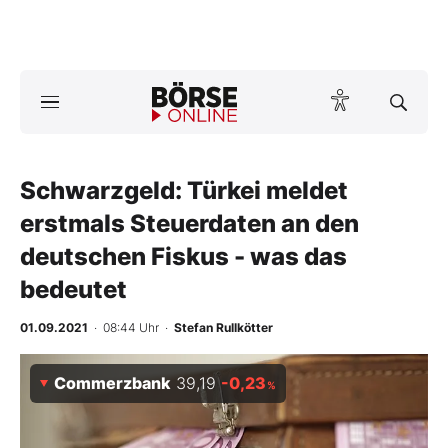
A
ktuelle Ausgabe BÖRSE ONLINE lesen
Börse
News
Schwarzgeld: Türkei meldet
erstmals Steuerdaten an den
Anlageprodukte
deutschen Fiskus - was das
bedeutet
Finanz-Check
01.09.2021
· 08:44 Uhr
·
Stefan Rullkötter
Abo & Shop
Commerzbank
39,19
-0,23
BO-Musterdepots
%
Experten