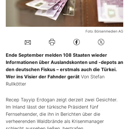
Mein B:O
Mein Konto
Foto: Börsenmedien AG
Folgen Sie uns
Ende September melden 108 Staaten wieder
Informationen über Auslandskonten und -depots an
Kontakt
den deutschen Fiskus – erstmals auch die Türkei.
Wer ins Visier der Fahnder gerät
Von Stefan
Rullkötter
R
ecep Tayyip Erdogan zeigt derzeit zwei Gesichter.
Im Inland lässt der türkische Präsident fünf
Fernsehsender, die ihn in Berichten über die
verheerenden Waldbrände als Krisenmanager
schlecht aussehen ließen, bestrafen.