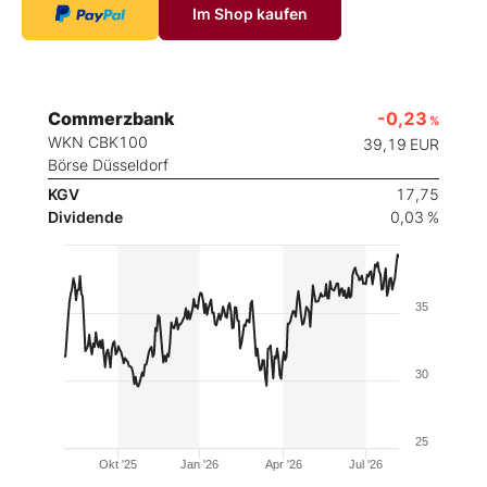
Im Shop kaufen
Commerzbank
-0,23
%
WKN CBK100
39,19
EUR
Börse Düsseldorf
KGV
17,75
Dividende
0,03 %
35
30
25
Okt '25
Jan '26
Apr '26
Jul '26