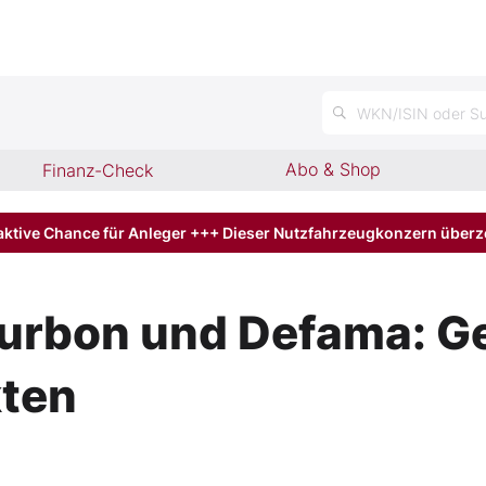
n
WKN/ISIN oder Su
Abo & Shop
Finanz-Check
aktive Chance für Anleger +++ Dieser Nutzfahrzeugkonzern über
Turbon und Defama: G
kten