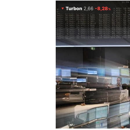
Experten
Turbon
2,66
-8,28
%
Mein B:O
Mein Konto
Folgen Sie uns
Kontakt