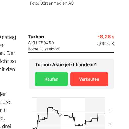
Foto: Börsenmedien AG
Turbon
-8,28
Anstieg
%
WKN 750450
2,66
EUR
er
Börse Düsseldorf
en. Der
icht so
Turbon
Aktie jetzt handeln?
it den
Kaufen
Verkaufen
der
Euro.
mit
3
ro.
2
 drei