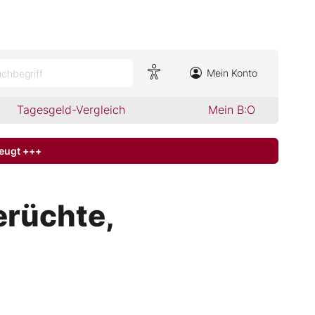
Mein Konto
chbegriff
Tagesgeld-Vergleich
Mein B:O
zeugt +++
erüchte,