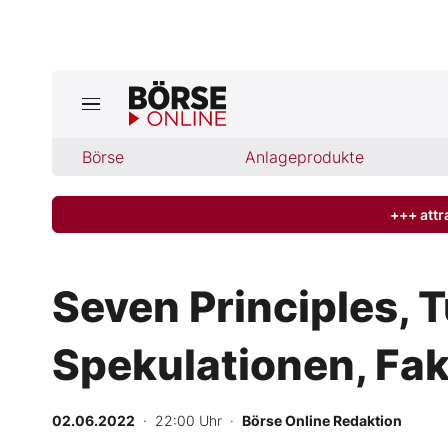
Jetzt a
ktuelle Ausgabe BÖRSE ONLINE lese
Börse
Börse
Anlageprodukte
News
+++ attr
Anlageprodukte
Seven Principles, 
Finanz-Check
Spekulationen, Fa
Abo & Shop
BO-Musterdepots
02.06.2022
· 22:00 Uhr
·
Börse Online Redaktion