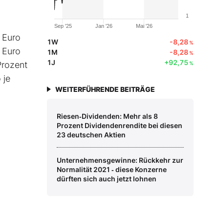
1
Sep '25
Jan '26
Mai '26
 Euro
1W
-8,28
%
) Euro
1M
-8,28
%
1J
+92,75
Prozent
%
 je
WEITERFÜHRENDE BEITRÄGE
Riesen‑Dividenden: Mehr als 8
Prozent Dividendenrendite bei diesen
23 deutschen Aktien
Unternehmensgewinne: Rückkehr zur
Normalität 2021 ‑ diese Konzerne
dürften sich auch jetzt lohnen