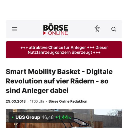
A
ktuelle Ausgabe BÖRSE ONLINE lesen
Börse
+++ attraktive Chance für Anleger +++ Dieser
Nutzfahrzeugkonzern überzeugt +++
News
Anlageprodukte
Smart Mobility Basket - Digitale
Revolution auf vier Rädern - so
Finanz-Check
sind Anleger dabei
Abo & Shop
25.03.2018
· 11:00 Uhr
·
Börse Online Redaktion
BO-Musterdepots
UBS Group
46,48
+1,44
%
Experten