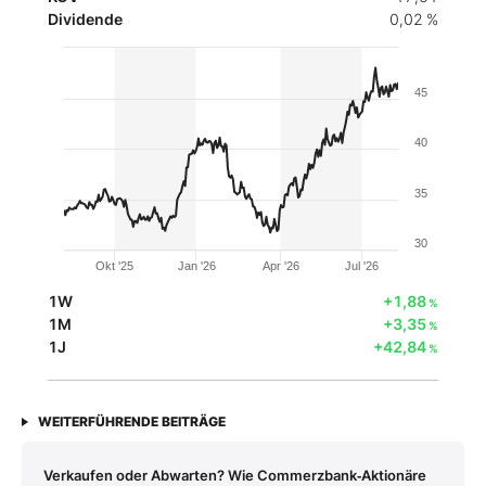
Dividende
0,02 %
45
40
35
30
Okt '25
Jan '26
Apr '26
Jul '26
1W
+1,88
%
1M
+3,35
%
1J
+42,84
%
WEITERFÜHRENDE BEITRÄGE
Verkaufen oder Abwarten? Wie Commerzbank‑Aktionäre