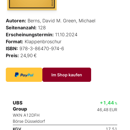
Autoren:
Berns, David M. Green, Michael
Seitenanzahl:
128
Erscheinungstermin:
11.10.2024
Format:
Klappenbroschur
ISBN:
978-3-86470-974-6
Preis:
24,90 €
Im Shop kaufen
UBS
+1,44
%
Group
46,48
EUR
WKN A12DFH
Börse Düsseldorf
KGV
17,51