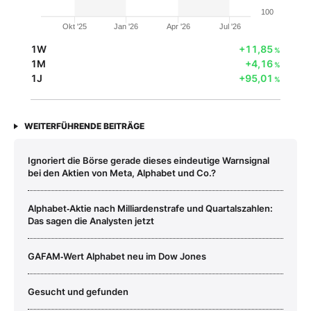
100
Okt '25
Jan '26
Apr '26
Jul '26
1W
+11,85
%
1M
+4,16
%
1J
+95,01
%
WEITERFÜHRENDE BEITRÄGE
Ignoriert die Börse gerade dieses eindeutige Warnsignal
bei den Aktien von Meta, Alphabet und Co.?
Alphabet‑Aktie nach Milliardenstrafe und Quartalszahlen:
Das sagen die Analysten jetzt
GAFAM‑Wert Alphabet neu im Dow Jones
Gesucht und gefunden