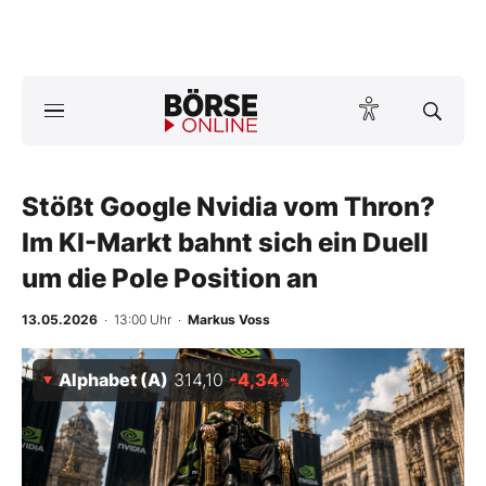
A
ktuelle Ausgabe BÖRSE ONLINE lesen
Börse
News
Stößt Google Nvidia vom Thron?
Im KI-Markt bahnt sich ein Duell
Anlageprodukte
um die Pole Position an
Finanz-Check
13.05.2026
· 13:00 Uhr
·
Markus Voss
Abo & Shop
Alphabet (A)
314,10
-4,34
%
BO-Musterdepots
Experten