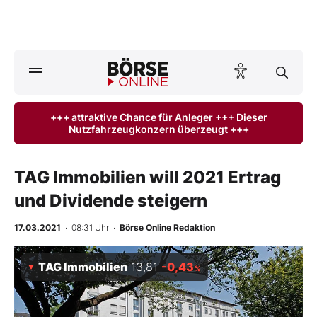
A
ktuelle Ausgabe BÖRSE ONLINE lesen
Börse
+++ attraktive Chance für Anleger +++ Dieser
Nutzfahrzeugkonzern überzeugt +++
News
Anlageprodukte
TAG Immobilien will 2021 Ertrag
und Dividende steigern
Finanz-Check
17.03.2021
· 08:31 Uhr
·
Börse Online Redaktion
Abo & Shop
TAG Immobilien
13,81
-0,43
%
BO-Musterdepots
Experten