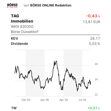
von
BÖRSE ONLINE Redaktion
TAG
-0,43
%
Immobilien
13,81
EUR
WKN 830350
Börse Düsseldorf
KGV
26,17
Dividende
0,03 %
16
14
12
Okt '25
Jan '26
Apr '26
Jul '26
1W
+0,51
%