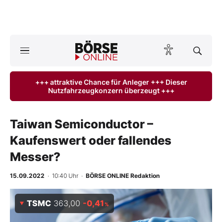
A
ktuelle Ausgabe BÖRSE ONLINE lesen
Börse
+++ attraktive Chance für Anleger +++ Dieser
Nutzfahrzeugkonzern überzeugt +++
News
Anlageprodukte
Taiwan Semiconductor –
Kaufenswert oder fallendes
Finanz-Check
Messer?
Abo & Shop
15.09.2022
· 10:40 Uhr
·
BÖRSE ONLINE Redaktion
BO-Musterdepots
TSMC
363,00
-0,41
%
Experten