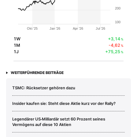
200
100
Okt '25
Jan '26
Apr '26
Jul '26
1W
+3,14
%
1M
-4,62
%
1J
+75,25
%
WEITERFÜHRENDE BEITRÄGE
TSMC: Rücksetzer gehören dazu
Insider kaufen sie: Steht diese Aktie kurz vor der Rally?
Legendärer US‑Milliardär setzt 60 Prozent seines
Vermögens auf diese 10 Aktien