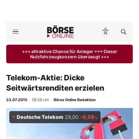
A
ktuelle Ausgabe BÖRSE ONLINE lesen
Börse
+++ attraktive Chance für Anleger +++ Dieser
Nutzfahrzeugkonzern überzeugt +++
News
Anlageprodukte
Telekom-Aktie: Dicke
Seitwärtsrenditen erzielen
Finanz-Check
23.07.2015
· 08:38 Uhr
·
Börse Online Redaktion
Abo & Shop
Deutsche Telekom
29,00
-0,58
%
BO-Musterdepots
Experten