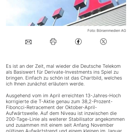
Mein B:O
Foto: Börsenmedien AG
Mein Konto
Folgen Sie uns
Es ist an der Zeit, mal wieder die
Deutsche Telekom
Kontakt
als Basiswert für Derivate-Investments ins Spiel zu
bringen. Einfach zu schön ist das Chartbild, welches
ich Ihnen zunächst erläutern werde.
Ausgehend vom im April erreichten 13-Jahres-Hoch
korrigierte die T-Aktie genau zum 38,2-Prozent-
Fiboncci-Retracement der Oktober-April-
Aufwärtswelle. Auf dem Niveau ist inzwischen die
200-Tage-Linie als weiterer Stabilisator angekommen
und zusammen mit einem seit Anfang November
gültigen Aufwärtstrend und einem kleinen im Januar