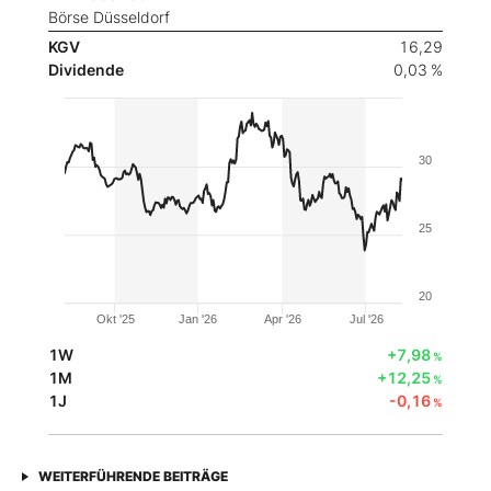
Börse Düsseldorf
KGV
16,29
Dividende
0,03 %
30
25
20
Okt '25
Jan '26
Apr '26
Jul '26
1W
+7,98
%
1M
+12,25
%
1J
-0,16
%
WEITERFÜHRENDE BEITRÄGE