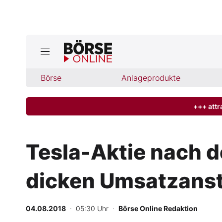
Jetzt a
ktuelle Ausgabe BÖRSE ONLINE lese
Börse
Börse
Anlageprodukte
News
+++ attr
Anlageprodukte
Tesla-Aktie nach d
Finanz-Check
dicken Umsatzanst
Abo & Shop
BO-Musterdepots
04.08.2018
· 05:30 Uhr
·
Börse Online Redaktion