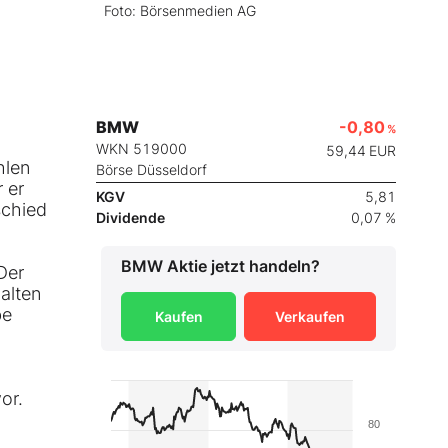
Foto: Börsenmedien AG
BMW
-0,80
%
WKN 519000
59,44
EUR
hlen
Börse Düsseldorf
 er
KGV
5,81
schied
Dividende
0,07 %
BMW
Aktie jetzt handeln?
Der
alten
be
Kaufen
Verkaufen
or.
80