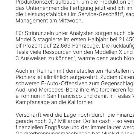
Produktionszelt aufbauen, um die Produktion en
das Unternehmen die Fertigung jetzt endlich im G
die Leistungsfähigkeit im Service-Geschäft", sa
Management am Mittwoch.
Für Strinrunzeln unter Analysten sorgen auch di
Model S stagnierte im ersten Halbjahr bei 21.4
elf Prozent auf 22.669 Fahrzeuge. Die rückläuf
Tesla viele Ressourcen von den Modellen X un
3 Ausweisen zu können", warnte denn auch No
Auch im Rennen mit den etablierten Herstellern w
Pioniers ist allmählich aufgezehrt. Zudem rüst
schweren E-Auto-Offensiven zum Gegenschlag.
Audi und Mercedes-Benz ihre Weltpremieren feier
eTron nun in San Francisco und damit in Teslas 
Kampfansage an die Kalifornier.
Verschärft wird die Lage noch durch die Finanz
gerade noch 2,2 Milliarden Dollar cash - so wen
finanziellen Engpässe und der immer lauter werd
Geldverbrennungsmaschinerie hat Musk die Inves