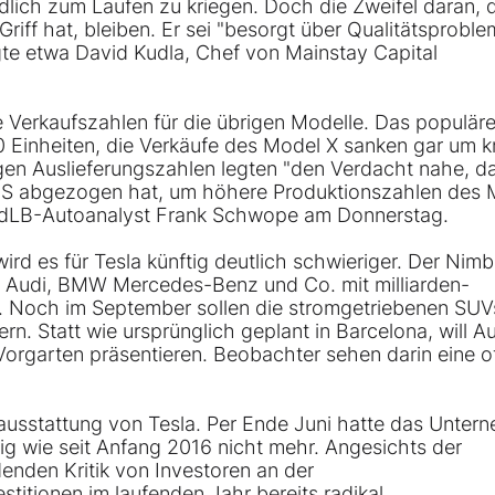
dlich zum Laufen zu kriegen. Doch die Zweifel daran, 
riff hat, bleiben. Er sei "besorgt über Qualitätsprobl
gte etwa David Kudla, Chef von Mainstay Capital
e Verkaufszahlen für die übrigen Modelle. Das populär
50 Einheiten, die Verkäufe des Model X sanken gar um 
igen Auslieferungszahlen legten "den Verdacht nahe, d
d S abgezogen hat, um höhere Produktionszahlen des 
rdLB-Autoanalyst Frank Schwope am Donnerstag.
ird es für Tesla künftig deutlich schwieriger. Der Nim
en Audi, BMW Mercedes-Benz und Co. mit milliarden-
 Noch im September sollen die stromgetriebenen SUV
n. Statt wie ursprünglich geplant in Barcelona, will A
Vorgarten präsentieren. Beobachter sehen darin eine o
ausstattung von Tesla. Per Ende Juni hatte das Unter
ig wie seit Anfang 2016 nicht mehr. Angesichts der
enden Kritik von Investoren an der
titionen im laufenden Jahr bereits radikal