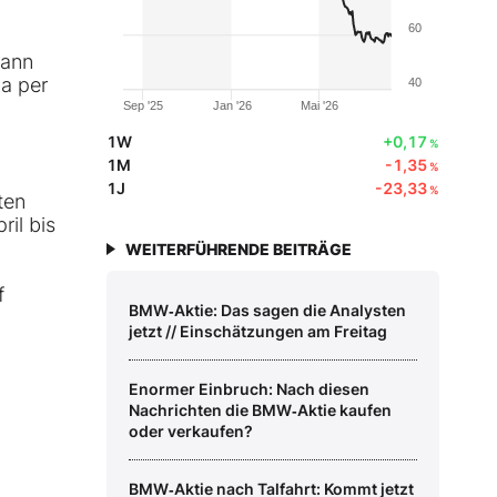
60
Dann
la per
40
Sep '25
Jan '26
Mai '26
1W
+0,17
%
1M
-1,35
%
1J
-23,33
%
ten
ril bis
WEITERFÜHRENDE BEITRÄGE
f
BMW‑Aktie: Das sagen die Analysten
jetzt // Einschätzungen am Freitag
Enormer Einbruch: Nach diesen
Nachrichten die BMW‑Aktie kaufen
oder verkaufen?
BMW‑Aktie nach Talfahrt: Kommt jetzt