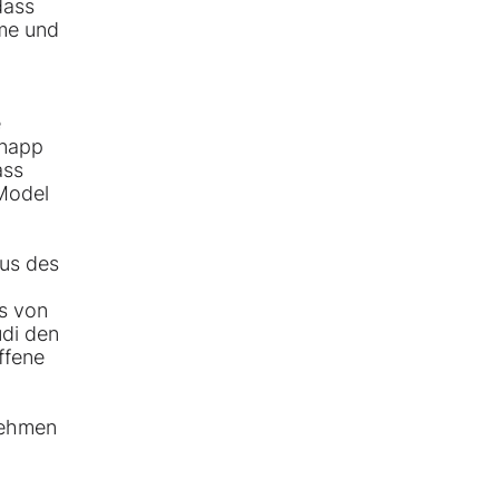
dass
eme und
e
knapp
ass
Model
bus des
s von
udi den
ffene
nehmen