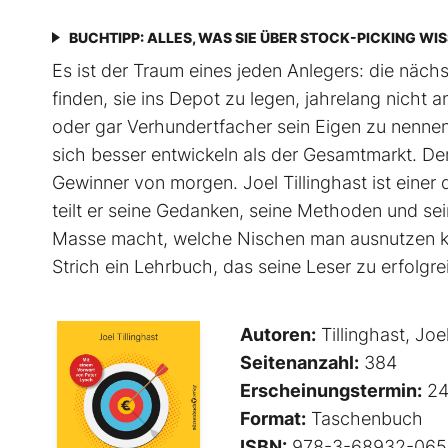
BUCHTIPP: ALLES, WAS SIE ÜBER STOCK-PICKING WI
Es ist der Traum eines jeden Anlegers: die näc
finden, sie ins Depot zu legen, jahrelang nich
oder gar Verhundertfacher sein Eigen zu nennen
sich besser entwickeln als der Gesamtmarkt. De
Gewinner von morgen. Joel Tillinghast ist einer
teilt er seine Gedanken, seine Methoden und sei
Masse macht, welche Nischen man ausnutzen ka
Strich ein Lehrbuch, das seine Leser zu erfolg
Autoren:
Tillinghast, Joe
Seitenanzahl:
384
Erscheinungstermin:
24
Format:
Taschenbuch
ISBN:
978-3-68932-065