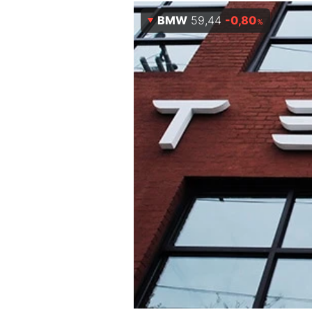
Experten
BMW
59,44
-0,80
%
Mein B:O
Mein Konto
Folgen Sie uns
Kontakt