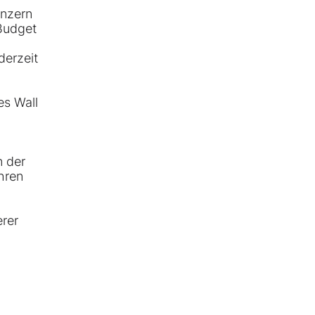
onzern
 Budget
derzeit
es Wall
n der
hren
erer