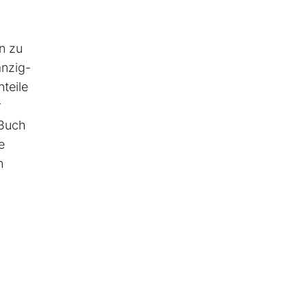
n zu
anzig-
teile
r
 Buch
e
m