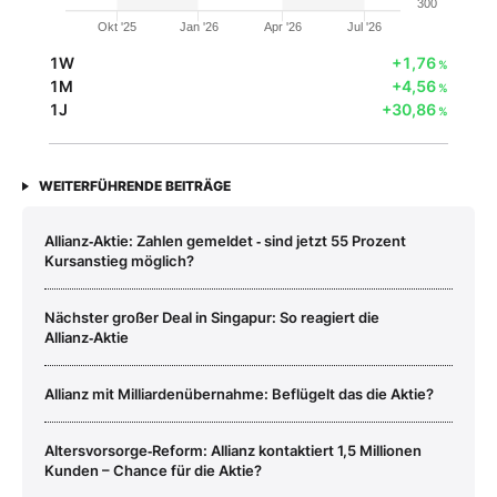
300
Okt '25
Jan '26
Apr '26
Jul '26
1W
+1,76
%
1M
+4,56
%
1J
+30,86
%
WEITERFÜHRENDE BEITRÄGE
Allianz‑Aktie: Zahlen gemeldet ‑ sind jetzt 55 Prozent
Kursanstieg möglich?
Nächster großer Deal in Singapur: So reagiert die
Allianz‑Aktie
Allianz mit Milliardenübernahme: Beflügelt das die Aktie?
Altersvorsorge‑Reform: Allianz kontaktiert 1,5 Millionen
Kunden – Chance für die Aktie?