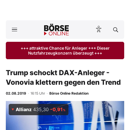
Börse
News
+++ attraktive Chance für Anleger +++ Dieser
Nutzfahrzeugkonzern überzeugt +++
Anlageprodukte
Finanz-Check
Trump schockt DAX-Anleger -
Vonovia klettern gegen den Trend
Abo & Shop
02.08.2019
· 16:15 Uhr
·
Börse Online Redaktion
BO-Musterdepots
Allianz
435,30
-0,91
%
Experten
Mein B:O