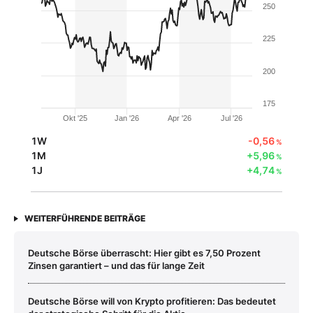
250
225
200
175
Okt '25
Jan '26
Apr '26
Jul '26
1W
-0,56
%
1M
+5,96
%
1J
+4,74
%
WEITERFÜHRENDE BEITRÄGE
Deutsche Börse überrascht: Hier gibt es 7,50 Prozent
Zinsen garantiert – und das für lange Zeit
Deutsche Börse will von Krypto profitieren: Das bedeutet