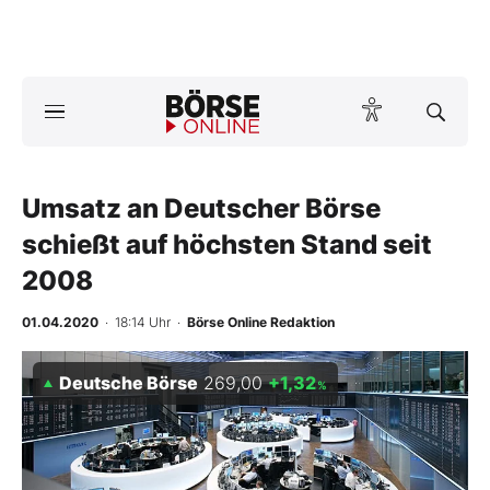
A
ktuelle Ausgabe BÖRSE ONLINE lesen
Börse
News
Umsatz an Deutscher Börse
schießt auf höchsten Stand seit
Anlageprodukte
2008
Finanz-Check
01.04.2020
· 18:14 Uhr
·
Börse Online Redaktion
Abo & Shop
Deutsche Börse
269,00
+1,32
%
BO-Musterdepots
Experten