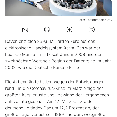
Mein B:O
Foto: Börsenmedien AG
Mein Konto
Davon entfielen 259,6 Milliarden Euro auf das
Folgen Sie uns
elektronische Handelssystem Xetra. Das war der
höchste Monatsumsatz seit Januar 2008 und der
zweithöchste Wert seit Beginn der Datenreihe im Jahr
Kontakt
2002, wie die Deutsche Börse erklärte.
Die Aktienmärkte hatten wegen der Entwicklungen
rund um die Coronavirus-Krise im März einige der
größten Kursverluste und -gewinne der vergangenen
Jahrzehnte gesehen. Am 12. März stürzte der
deutsche Leitindex Dax um 12,2 Prozent ab, der
größte Tagesverlust seit 1989 und der zweitgrößte