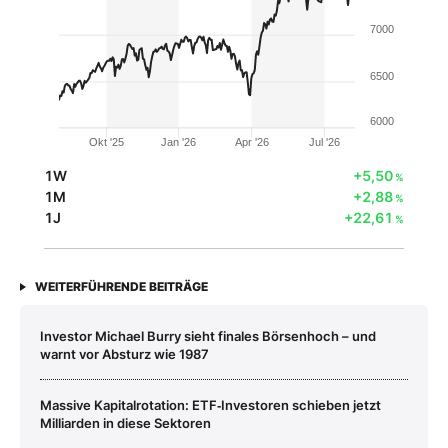
7000
6500
6000
Okt '25
Jan '26
Apr '26
Jul '26
1W
+5,50
%
1M
+2,88
%
1J
+22,61
%
WEITERFÜHRENDE BEITRÄGE
Investor Michael Burry sieht finales Börsenhoch – und
warnt vor Absturz wie 1987
Massive Kapitalrotation: ETF‑Investoren schieben jetzt
Milliarden in diese Sektoren