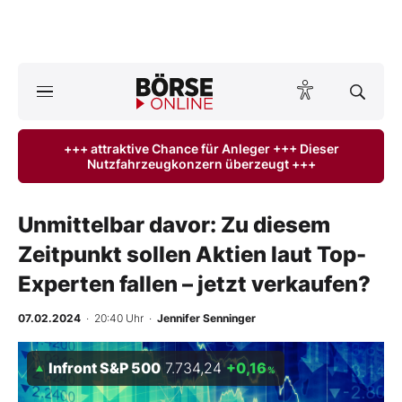
A
ktuelle Ausgabe BÖRSE ONLINE lesen
Börse
+++ attraktive Chance für Anleger +++ Dieser
Nutzfahrzeugkonzern überzeugt +++
News
Anlageprodukte
Unmittelbar davor: Zu diesem
Zeitpunkt sollen Aktien laut Top-
Finanz-Check
Experten fallen – jetzt verkaufen?
Abo & Shop
07.02.2024
· 20:40 Uhr
·
Jennifer Senninger
BO-Musterdepots
Infront S&P 500
7.734,24
+0,16
%
Experten