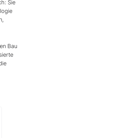
ch: Sie
logie
n,
ten Bau
sierte
die