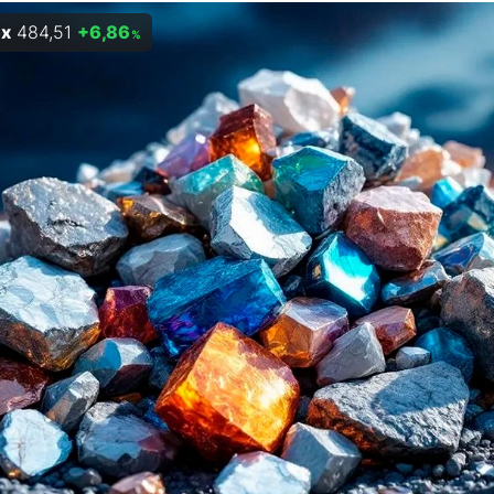
ex
484,51
+6,86
%