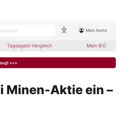
Mein Konto
chbegriff
Tagesgeld-Vergleich
Mein B:O
zeugt +++
i Minen-Aktie ein –