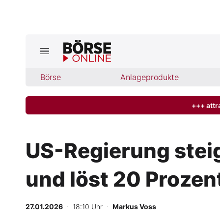
Jetzt a
ktuelle Ausgabe BÖRSE ONLINE lese
Börse
Börse
Anlageprodukte
News
+++ attr
Anlageprodukte
US-Regierung steig
Finanz-Check
und löst 20 Proze
Abo & Shop
BO-Musterdepots
27.01.2026
· 18:10 Uhr
·
Markus Voss