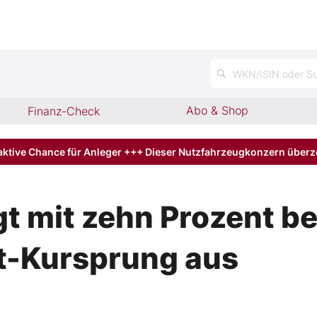
n
WKN/ISIN oder Su
Abo & Shop
Finanz-Check
aktive Chance für Anleger +++ Dieser Nutzfahrzeugkonzern über
t mit zehn Prozent be
nt-Kursprung aus