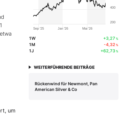
400
nd
200
1
Sep '25
Jan '26
Mai '26
 etwa
1W
+3,27
%
1M
-4,32
%
1J
+62,73
%
WEITERFÜHRENDE BEITRÄGE
Rückenwind für Newmont, Pan
American Silver & Co
rt, um