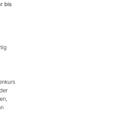
r bis
tig
enkurs
der
en,
nn