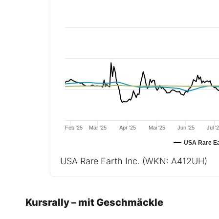
Feb '25
Mär '25
Apr '25
Mai '25
Jun '25
Jul '
USA Rare Ear
USA Rare Earth Inc.
(WKN: A412UH)
Kursrally – mit Geschmäckle