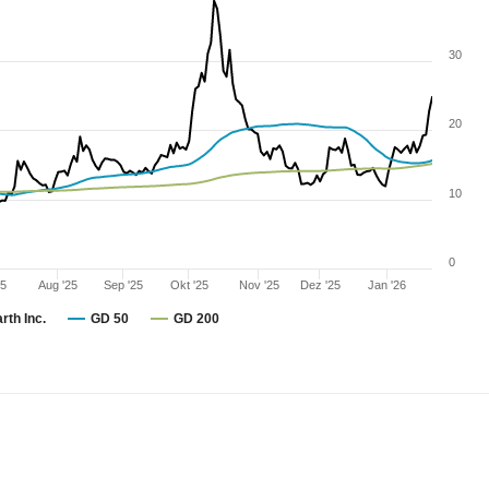
30
20
10
0
25
Aug '25
Sep '25
Okt '25
Nov '25
Dez '25
Jan '26
th Inc.
GD 50
GD 200