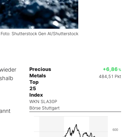
Foto: Shutterstock Gen AI/Shutterstock
Precious
+6,86
 wieder
%
Metals
484,51
Pkt
eshalb
Top
25
Index
WKN SLA30P
Börse Stuttgart
annt
600