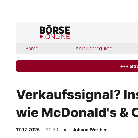
Jetzt a
ktuelle Ausgabe BÖRSE ONLINE lese
Börse
Börse
Anlageprodukte
News
+++ attr
Anlageprodukte
Verkaufssignal? In
Finanz-Check
wie McDonald's & C
Abo & Shop
BO-Musterdepots
17.02.2025
· 20:20 Uhr
·
Johann Werther