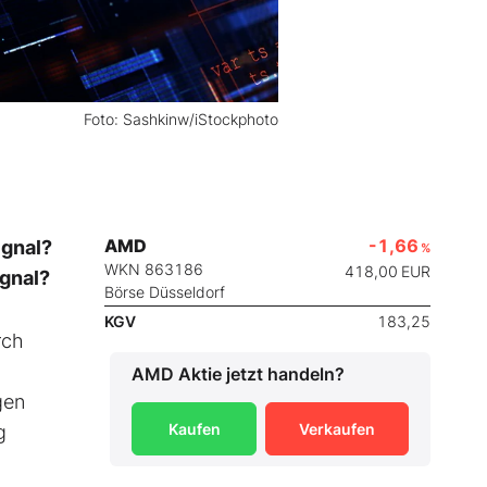
Foto: Sashkinw/iStockphoto
AMD
-1,66
ignal?
%
WKN 863186
418,00
EUR
ignal?
Börse Düsseldorf
KGV
183,25
rch
AMD
Aktie jetzt handeln?
gen
Kaufen
Verkaufen
g