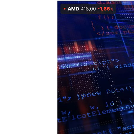
Experten
AMD
418,00
-1,66
%
Mein B:O
Mein Konto
Folgen Sie uns
Kontakt