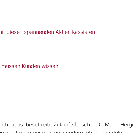
mit diesen spannenden Aktien kassieren
s müssen Kunden wissen
Syntheticus“ beschreibt Zukunftsforscher Dr. Mario Herg
nen nicht mehr nur denken, sondern fühlen, handeln und