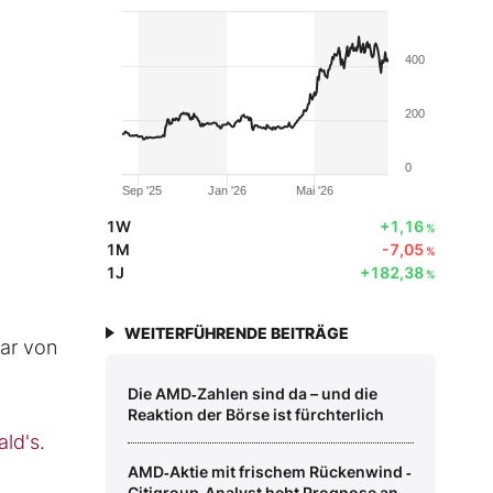
400
200
0
Sep '25
Jan '26
Mai '26
1W
+1,16
%
1M
-7,05
%
1J
+182,38
%
WEITERFÜHRENDE BEITRÄGE
lar von
Die AMD‑Zahlen sind da – und die
Reaktion der Börse ist fürchterlich
ld's
.
AMD‑Aktie mit frischem Rückenwind ‑
Citigroup‑Analyst hebt Prognose an